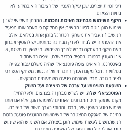
דיני זכויות יוצרים, שכן עיקר העניין של הציבור הוא במידע ולא
בזויות הצילום.
היקף השימוש מבחינת האיכות והכמות
. המבחן השלישי לענין
שימוש הוגן נוטה לכיוון המשיב: אין מחלוקת כי האתר אותו מפעיל
המשיב 1 מעביר את משחקי הכדורגל בזמן אמת במלואם. אולם
את ההעתקה יש לבחון לא רק מבחינה כמותית. יש להוסיף ולבחון
האם היקף ההעתקה נדרש לצורך השימוש. מי שאין ידו משגת, או
אינו מעונין בספורט מספיק בכדי לשלם, ויצפה במשחקים
באינטרנט, הוא אינו צופה פוטנציאלי שהיה משלם עבור צפייה
בטלוויזיה. מכל מקום הערך החברתי של הנגשת משחקי הספורט
לציבור גובר, מבלי שהוכחה פגיעה משמעותית במבקשת.
השפעת השימוש על ערכה של היצירה ועל השוק
הפוטנציאלי שלה
. יש לפרש מבחן זה בצמצום, ולא להחילו
מקום שמתקיימים המבחנים האחרים לשימוש הוגן, אלא אם אותו
שימוש פוגע באופן ישיר, מרכזי ומהותי בערך השוק של היצירה.
בחינה של האפקט המצטבר של השימושים ההוגנים פוגעת בזכות
המשתמשים לעשות שימוש הוגן ביצירה. אם השימוש הוא שימוש
הוגן, אין להטיל סייג נוסף, של השפעה מצטברת.