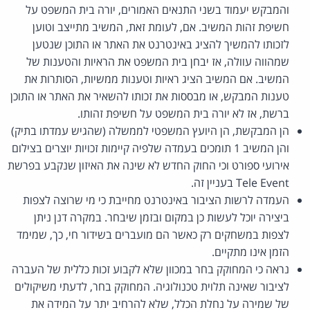
והמבקש יעמוד בשני התנאים האמורים, יורה בית המשפט על
חשיפת זהות המשיב. אם, לעומת זאת, המשיב מתייצב וטוען
לזכותו להמשיך להציג באינטרנט את האתר או התוכן שנטען
שמהווה עוולה, אז יבחן בית המשפט את הראיות והטענות של
המשיב. אם המשיב הציג ראיות וטענות ממשיות, הסותרות את
טענות המבקש, או מבססות את זכותו להשאיר את האתר או התוכן
ברשת, אז לא יורה בית המשפט על חשיפת זהותו.
הן המבקשת, הן היועץ המשפטי לממשלה (שהגיש עמדתו בתיק)
והן המשיב 1 תומכים בעמדה שלפיה קיימות זכויות יוצרים בצילום
אירועי ספורט וכי החוק החדש לא שינה את האיזון שנקבע בפרשת
Tele Event בעניין זה.
העמדה לרשות הציבור באינטרנט מחייבת כי מי שרוצה לצפות
ביצירה יוכל לעשות כן במקום ובזמן שיבחר. במקרה דנן ניתן
לצפות במשחקים רק כאשר הם מועברים בשידור חי, כך, שמימד
הזמן אינו מתקיים.
נראה כי המחוקק בחר במכוון שלא לקבוע זכות כללית של העברה
לציבור שאינה תלוית טכנולוגיה. המחוקק בחר, לדעתי משיקולים
של שמירה על נחלת הכלל, שלא להרחיב יתר על המידה את