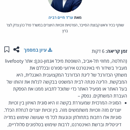
מאת‏
עו"ד חיים רביה
שותף בכיר וראש קבוצת הסייבר, הפרטיות וזכויות היוצרים במשרד פרל כהן צדק לצר
ברץ
שתפו ע
שמו
עיון במסמך
זמן קריאה:
6 דקות
(החלטה, מחוזי תל-אביב, השופטת מיכל אגמון-גונן): אתר livefooty
מעביר בשידור חי באינטרנט אירועי ספורט ובכללם את
משחקי הכדורגל של ליגת הכדורגל המקצוענית האנגלית, היא
המבקשת. הליגה פנתה לבית המשפט בבקשה לגלות את זהותו של
בעל האתר או מפעיל האתר כדי שתוכל לתבוע ממנו את הפסקת
העברת המשחקים. נפסק –
הסוגיה המרכזית שמעוררת בקשה זו היא סוגית האיזון בין זכויות
יוצרים מזה וזכויות משתמשים מזה. בין זכויות יוצרים לנחלת הכלל.
סוגיות אלו רחבות בתחולתן ונוגעות לכל מי שעושה שימוש במדיה
דיגיטלית וברשת האינטרנט, לרבות שימוש בטלפונים סלולריים,