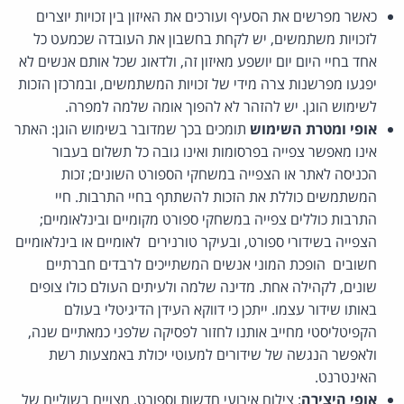
כאשר מפרשים את הסעיף ועורכים את האיזון בין זכויות יוצרים
לזכויות משתמשים, יש לקחת בחשבון את העובדה שכמעט כל
אחד בחיי היום יום יושפע מאיזון זה, ולדאוג שכל אותם אנשים לא
יפגעו מפרשנות צרה מידי של זכויות המשתמשים, ובמרכזן הזכות
לשימוש הוגן. יש להזהר לא להפוך אומה שלמה למפרה.
אופי ומטרת השימוש
תומכים בכך שמדובר בשימוש הוגן: האתר
אינו מאפשר צפייה בפרסומות ואינו גובה כל תשלום בעבור
הכניסה לאתר או הצפייה במשחקי הספורט השונים; זכות
המשתמשים כוללת את הזכות להשתתף בחיי התרבות. חיי
התרבות כוללים צפייה במשחקי ספורט מקומיים ובינלאומיים;
הצפייה בשידורי ספורט, ובעיקר טורנירים לאומיים או בינלאומיים
חשובים הופכת המוני אנשים המשתייכים לרבדים חברתיים
שונים, לקהילה אחת. מדינה שלמה ולעיתים העולם כולו צופים
באותו שידור עצמו. ייתכן כי דווקא העידן הדיגיטלי בעולם
הקפיטליסטי מחייב אותנו לחזור לפסיקה שלפני כמאתיים שנה,
ולאפשר הנגשה של שידורים למעוטי יכולת באמצעות רשת
האינטרנט.
אופי היצירה
: צילום אירועי חדשות וספורט, מצויים בשוליים של