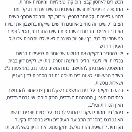
מכשירים לאחסון קבצי מוסיקה ופעילויות יומיומיות אחרות.
המהפכה הדיגיטלית ורשת האינטרנט שינו את חיינו. קל יותר
להגיע ליצירות, קל יותר להפיץ יצירות, קל יותר להשתתף בשיח
הציבורי. שינוי זה מחייב איזונים חדשים שייקחו בחשבון את זכויות
הציבור בצריכת תרבות והשתתפות בשיח התרבותי, הכולל צפייה
במשחקי כדורגל, כך שזכויות היוצרים לא ישללו יתרונות אלו של
העידן החדש.
יש להסדיר בחקיקה את הנושא של אחריות לפעילות ברשת
בכללותו ולו לעניין הליכי הודעה והסרה, מתי יש לקיים דיון בבית
המשפט, האם ניתן להתייצב, כמו המשיב בענייננו, באמצעות ב"כ
בשלב הראשוני, לאיזה בית משפט נתונה הסמכות לדון בעניין
ושאלות נוספות.
בהעדר חקיקה על בית המשפט בשקלו מתן צו כאמור להתחשב
בנסיבות העניין, התנהגות הצדדים, הנזק היחסי שייגרם לצדדים,
מאזן הנוחות וכיו"ב.
ניהול דיון מהותי ועקרוני הנוגע להגנה על זכויות יוצרים ברשת
האינטרנט במסגרת התביעה העיקרית (ולא במסגרת בקשה
מקדמית לחשיפת זהות גולש), ירוקן מתוכן את הדיון בשאלת זכותו