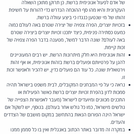
של אדם לפעול אנונימית ברשת. כן תרוקן מתוכן השאלה
העקרונית והיא מהו סף ההוכחה הנדרש כדי להורות על חשיפת
זהותו של מי שנטען כנגדו כי ביצע עוולה ברשת.
בזכויות יוצרים, הפרה צפויה של יצירה שטרם באה לעולם כמוה
כמעט כסתירה פנימית, כיצד יתכנו זכויות יוצרים ביצירה שטרם
באה לעולם? שונה הדבר למשל, מטענה בדבר הפרה צפויה של
זכות קיימת.
זהות אנונימית היא חלק מיתרונות הרשת. יש רבים המעוניינים
להגן על פרטיותם ופועלים ברשת בזהות אנונימית, או אף זהות
וירטואלית שונה. כל עוד הם פועלים כדין, יש להכיר ולאפשר זכות
זו.
נראה כי על פי המבחנים המקובלים, לבית משפט בישראל תהיה
סמכות לדון בהפרת זכויות יוצרים ברשת כאשר הפעילות או
התכנים מכוונים ומיועדים לישראל (מעבר לאפשרות הצפייה של
גולשים מישראל, כמו כל גולש אחר בעולם). בנוסף, יש לשקול אם
ישראל הינה הפורום הנאות בהתחשב במקום מושבם של הצדדים
והעדים.
במקרה זה מדובר באתר הכתוב באנגלית ואין בו כל סממן ממנו