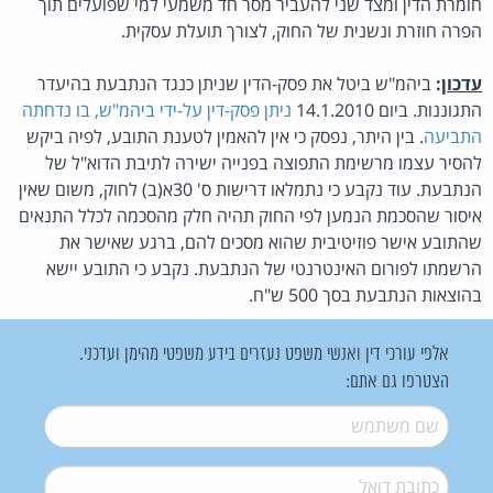
חומרת הדין ומצד שני להעביר מסר חד משמעי למי שפועלים תוך
הפרה חוזרת ונשנית של החוק, לצורך תועלת עסקית.
עדכון
:
ביהמ"ש ביטל את פסק-הדין שניתן כנגד הנתבעת בהיעדר
התגוננות. ביום 14.1.2010
ניתן פסק-דין על-ידי ביהמ"ש, בו נדחתה
התביעה
. בין היתר, נפסק כי אין להאמין לטענת התובע, לפיה ביקש
להסיר עצמו מרשימת התפוצה בפנייה ישירה לתיבת הדוא"ל של
הנתבעת. עוד נקבע כי נתמלאו דרישות ס' 30א(ב) לחוק, משום שאין
איסור שהסכמת הנמען לפי החוק תהיה חלק מהסכמה לכלל התנאים
שהתובע אישר פוזיטיבית שהוא מסכים להם, ברגע שאישר את
הרשמתו לפורום האינטרנטי של הנתבעת. נקבע כי התובע יישא
בהוצאות הנתבעת בסך 500 ש"ח.
אלפי עורכי דין ואנשי משפט נעזרים בידע משפטי מהימן ועדכני.
הצטרפו גם אתם:
שם משתמש
*
דואל
*