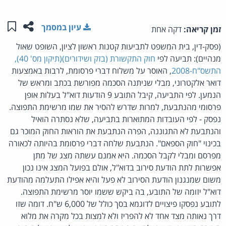
שתפו ע
שמו
עיון במסמך
זמן קריאה:
דקה אחת
(פסק-דין, בית המשפט לתביעות קטנות ראשון לציון, השופט שאול
מנהיים): תביעה לפי
חוק התקשורת (בזק ושידורים)(תיקון מס' 40),
התשס"ח-2008
, האוסר על משלוח דברי פרסומת, לרבות באמצעות
דואר אלקטרוני, מבלי שניתנה הסכמה מפורשת בכתב ומראש של
הנמען. לפי התביעה, קיבל התובע 9 הודעות דוא"ל בעלות אופן
פרסומי מהנתבעת, למרות שדרש להסיר את שמו מרשימת התפוצה.
נפסק - לפי העובדות המתוארות בתביעה, שלא נסתרה הואיל
והנתבעת לא התגוננה, הפרה הנתבעת את הוראות החוק המוכר גם
בכינוי "חוק הספאם". הנתבעת שלחה דברי פרסומת בהיותה לכאורה
מפרסם ומבלי לקבל הסכמה. היא אמנם עשתה מצג של מתן
אפשרות לתת הודעת סירוב בדוא"ל, אולם בפועל המצג אינו נכון
משום שמנגנון הודעת הסירוב לא פעל והיא אפילו התעלמה מהודעת
דוא"ל יזומה של התובע, בה ביקש ששמו יוסר מרשימת התפוצה.
לתובע נפסקו פיצויים לדוגמא בסך כולל של 6,000 ש"ח. דומה שזו
דרך נאותה מצד אחד לא להפריז ולא למצות בכל מקרה את מלוא