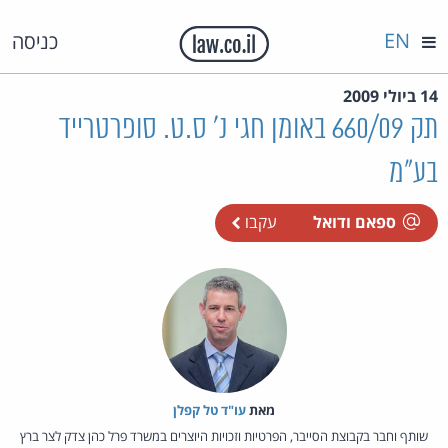
EN
כניסה
14 ביולי 2009
תק 660/09 באומן חגי נ' ס.ט. סופרטרייד
בע"מ
ספאם ודואל
עקבו
מאת‏
עו"ד טל קפלן
שותף וחבר בקבוצת הסייבר, הפרטיות וזכויות היוצרים במשרד פרל כהן צדק לצר ברץ