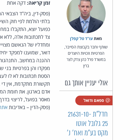
זמן קריאה:
דקה אחת
(פסק-דין, ביה"ד הצבאי ה
בלתי הולמת לפי חוק השיפ
כפועל יוצא, התקבלו במח
צד לתכתובות אלה, ללא אי
מאת‏
עו"ד טל קפלן
ומחדליו של הנאשם מצויים
שותף וחבר בקבוצת הסייבר,
דואר, שמוענו למפקד יחיד
הפרטיות וזכויות היוצרים
במשרד פרל כהן צדק לצר
ההגנה במחשב. התנהגות הנ
ברץ
מפקדו והן בפרטיות בני ש
הסטת תכתובות לא לו לע
אולי יעניין אותך גם
תקשורת מתקדמת, אין די ב
ספאם ודואל
(פסק-הדין – באדיבות
אתר 
חדל"ת 21631-10-
25 גלובל אוטו
מקס בע״מ ואח' נ'