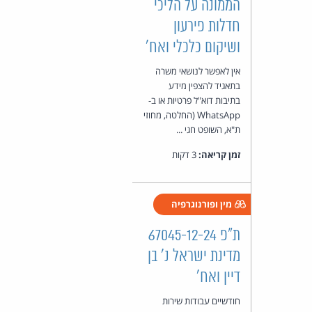
הממונה על הליכי
חדלות פירעון
ושיקום כלכלי ואח'
אין לאפשר לנושאי משרה
בתאגיד להצפין מידע
בתיבות דוא"ל פרטיות או ב-
WhatsApp (החלטה, מחוזי
ת"א, השופט חגי ...
זמן קריאה:
3 דקות
מין ופורנוגרפיה
ת"פ 67045-12-24
מדינת ישראל נ' בן
דיין ואח'
חודשיים עבודות שירות