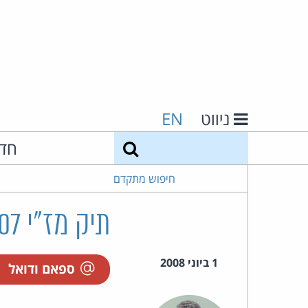
ניווט
EN
חיפוש
חד
חיפוש מתקדם
תיק מז"י 233/07 התובע הצבאי נ' קמ"א לי
1 ביוני 2008
ספאם ודואל