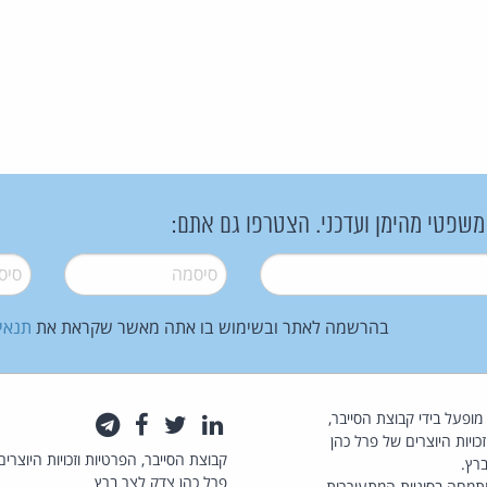
 משפטי מהימן ועדכני. הצטרפו גם אתם:
סיסמה
*
סיסמה
בהרשמה לאתר ובשימוש בו אתה מאשר שקראת את
תנאי
law.co.il מופעל בידי קבוצת הסייבר,
לינקדאין
טוויטר
פייסבוק
טלגרם
כויות היוצרים של פרל כהן
קבוצת הסייבר, הפרטיות וזכויות היוצרים
רץ.
פרל כהן צדק לצר ברץ
תמחה בסוגיות המתעוררות