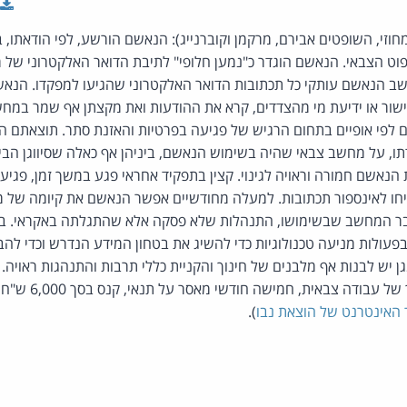
מחוזי, השופטים אבירם, מרקמן וקוברנייג): הנאשם הורשע, לפי הודאתו,
וט הצבאי. הנאשם הוגדר כ"נמען חלופי" לתיבת הדואר האלקטרוני של 
שב הנאשם עותקי כל תכתובות הדואר האלקטרוני שהגיעו למפקדו. הנא
שור או ידיעת מי מהצדדים, קרא את ההודעות ואת מקצתן אף שמר במחש
 לפי אופיים בתחום הרגיש של פגיעה בפרטיות והאזנת סתר. תוצאתם ה
תו, על מחשב צבאי שהיה בשימוש הנאשם, ביניהן אף כאלה שסיווגן הבי
אשם חמורה וראויה לגינוי. קצין בתפקיד אחראי פגע במשך זמן, פגיעה
יחו לאינספור תכתובות. למעלה מחודשיים אפשר הנאשם את קיומה של מ
בר המחשב שבשימושו, התנהלות שלא פסקה אלא שהתגלתה באקראי. ב
פעולות מניעה טכנולוגיות כדי להשיג את בטחון המידע הנדרש וכדי להב
מאסר בפועל, לריצוי בד
האינטרנט של הוצאת נבו
).