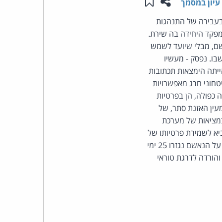
שתפו עמוד זה
שמור ב"תכנים שלי"
עיון במסמך
העומד
 בעבירה של התנהגות
מפקד היחידה בה שירת.
בראש
שם, מבלי שיועד לשמש
בו. נפסק - מעשיו
קבוצת
ייתה הימצאות תכתובות
טחוני חרג מאפשרויות
האינטרנט,
 כפולה, הן בפרטיות
עין האזנת סתר, של
הסייבר
מציאות של מערכת
יא לשמירת פרטיותו של
וזכויות
אדם בארגון. את חומת המגן יש לבנות אף מלבנים של חינוך והקניית כללי תרבות והתנהגות ראויה. על הנאשם נגזרו 25 ימי
רך של עבודה צבאית, חמישה חודשי מאסר על תנאי, קנס בסך 6,000 ש"ח והורדה לדרגת טוראי
היוצרים
של
פרל