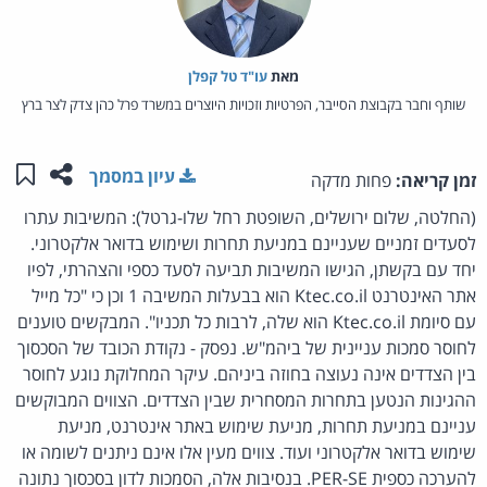
מאת‏
עו"ד טל קפלן
שותף וחבר בקבוצת הסייבר, הפרטיות וזכויות היוצרים במשרד פרל כהן צדק לצר ברץ
שתפו ע
שמו
עיון במסמך
זמן קריאה:
פחות מדקה
(החלטה, שלום ירושלים, השופטת רחל שלו-גרטל): המשיבות עתרו
לסעדים זמניים שעניינם במניעת תחרות ושימוש בדואר אלקטרוני.
יחד עם בקשתן, הגישו המשיבות תביעה לסעד כספי והצהרתי, לפיו
אתר האינטרנט Ktec.co.il הוא בבעלות המשיבה 1 וכן כי "כל מייל
עם סיומת Ktec.co.il הוא שלה, לרבות כל תכניו". המבקשים טוענים
לחוסר סמכות עניינית של ביהמ"ש. נפסק - נקודת הכובד של הסכסוך
בין הצדדים אינה נעוצה בחוזה ביניהם. עיקר המחלוקת נוגע לחוסר
ההגינות הנטען בתחרות המסחרית שבין הצדדים. הצווים המבוקשים
עניינם במניעת תחרות, מניעת שימוש באתר אינטרנט, מניעת
שימוש בדואר אלקטרוני ועוד. צווים מעין אלו אינם ניתנים לשומה או
להערכה כספית PER-SE. בנסיבות אלה, הסמכות לדון בסכסוך נתונה