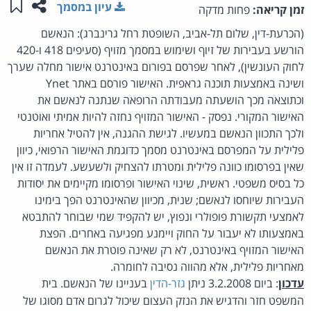
שתפו ע
שמו
עיון במסמך
זמן קריאה:
פחות מדקה
(הכרעת-דין, שלום תל-אביב, השופטת רחל גרינברג): הנאשם
הורשע בעבירות של זיוף ושימוש במסמך מזויף (סעיפים 418 ו-420
לחוק העונשין), לאחר שפרסם בפורום באינטרנט אישור מחלה שערך
ושינה באמצעות תוכנה גראפית. האישור פורסם באתר Ynet
וכתוצאה מכך הושעתה מעבודתה הרופאה שנתנה לנאשם את
האישור המקורי. נפסק - האישור המזויף נחזה להיות אמיתי ואוטנטי
ולכך התכוון הנאשם במעשיו. לגישת ההגנה, אין להטיל אחריות
פלילית על המפרסם באינטרנט מסמך כדוגמת האישור הרפואי, כיוון
שאין בפרסומו כוונה פלילית ומטרתו להצחיק ולשעשע. לעמדה זו אין
כל בסיס משפטי. ראשית, שינוי האישור ופרסומו מקיימים את יסודות
העבירות שיוחסו לנאשם; שנית, מכיוון שהאינטרנט הפך בימינו
לאמצעי תקשורת פופולרי ונפוץ, יש להקפיד שמי שבוחר להתבטא
באמצעותו לא יעבור על החוק ויימנע מפגיעה באחרים. הפצת
האישור המזויף באינטרנט, לא רק שאינה פוטרת את הנאשם
מאחריות פלילית, אלא מהווה נסיבה לחומרה.
עדכון
: ביום 3.2.2008 ניתן
גזר-הדין
בעניינו של הנאשם. בית
המשפט חזר והדגיש את הנזק העצום שיכול לגרום אדם מסוגו של