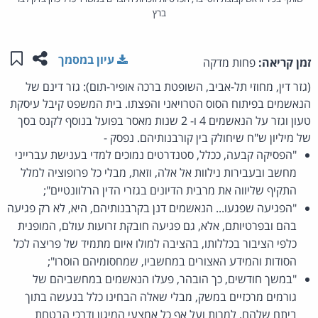
ברץ
שתפו ע
שמו
עיון במסמך
זמן קריאה:
פחות מדקה
(גזר דין, מחוזי תל-אביב, השופטת ברכה אופיר-תום): גזר דינם של
הנאשמים בפיתוח הסוס הטרויאני והפצתו. בית המשפט קיבל עיסקת
טעון וגזר על הנאשמים 4 ו- 2 שנות מאסר בפועל בנוסף לקנס בסך
של מיליון ש"ח שיחולק בין קורבנותיהם. נפסק -
"הפסיקה קבעה, ככלל, סטנדרטים נמוכים למדי בענישת עברייני
מחשב ובעבירות נילוות אל אלה, וזאת, מבלי כל פרופוציה למלל
התקיף שליווה את מרבית הדיונים בגזרי הדין הרלוונטיים";
"הפגיעה שפגעו... הנאשמים דנן בקרבנותיהם, היא, לא רק פגיעה
בהם ובפרטיותם, אלא, גם פגיעה חובקת זרועות עולם, המופנית
כלפי הציבור בכללותו, בהציבה למולו איום מתמיד של פריצה לכל
הסודות והמידע האצורים במחשביו, שמחסומיהם הוסרו";
"במשך חודשים, כך הובהר, פעלו הנאשמים במחשביהם של
גורמים מרכזיים במשק, מבלי שאלה הבחינו כלל בנעשה בתוך
ביתם שלהם, למרות ועל אף כל אמצעי המיגון ודרכי הבטחת