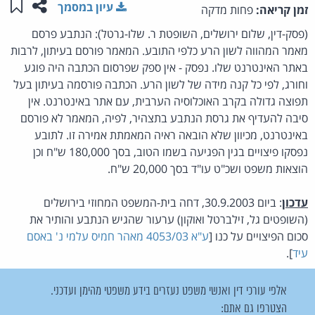
שתפו ע
שמו
עיון במסמך
זמן קריאה:
פחות מדקה
(פסק-דין, שלום ירושלים, השופטת ר. שלו-גרטל): הנתבע פרסם
מאמר המהווה לשון הרע כלפי התובע. המאמר פורסם בעיתון, לרבות
באתר האינטרנט שלו. נפסק - אין ספק שפרסום הכתבה היה פוגע
וחורג, לפי כל קנה מידה של לשון הרע. הכתבה פורסמה בעיתון בעל
תפוצה גדולה בקרב האוכלוסיה הערבית, עם אתר באינטרנט. אין
סיבה להעדיף את גרסת הנתבע בתצהיר, לפיה, המאמר לא פורסם
באינטרנט, מכיוון שלא הובאה ראיה המאמתת אמירה זו. לתובע
נפסקו פיצויים בגין הפגיעה בשמו הטוב, בסך 180,000 ש"ח וכן
הוצאות משפט ושכ"ט עו"ד בסך 20,000 ש"ח.
עדכון
: ביום 30.9.2003, דחה בית-המשפט המחוזי בירושלים
(השופטים גל, זילברטל ואוקון) ערעור שהגיש הנתבע והותיר את
סכום הפיצויים על כנו [
ע"א 4053/03 מאהר חמיס עלמי נ' באסם
עיד
].
אלפי עורכי דין ואנשי משפט נעזרים בידע משפטי מהימן ועדכני.
הצטרפו גם אתם: