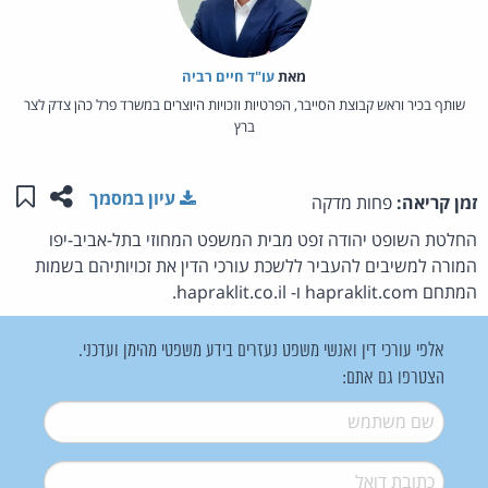
מאת‏
עו"ד חיים רביה
שותף בכיר וראש קבוצת הסייבר, הפרטיות וזכויות היוצרים במשרד פרל כהן צדק לצר
ברץ
שתפו ע
שמו
עיון במסמך
זמן קריאה:
פחות מדקה
החלטת השופט יהודה זפט מבית המשפט המחוזי בתל-אביב-יפו
המורה למשיבים להעביר ללשכת עורכי הדין את זכויותיהם בשמות
המתחם hapraklit.com ו- hapraklit.co.il.
אלפי עורכי דין ואנשי משפט נעזרים בידע משפטי מהימן ועדכני.
הצטרפו גם אתם:
שם משתמש
*
דואל
*