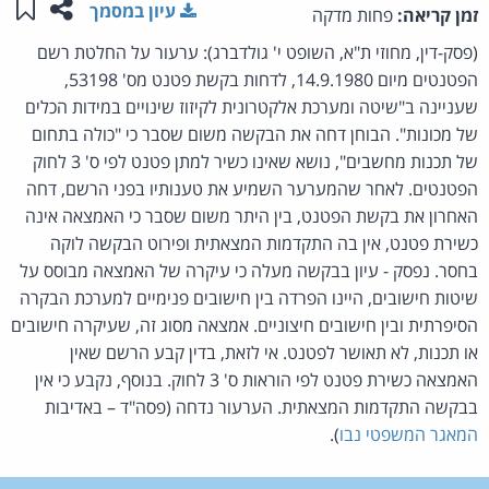
שתפו ע
שמו
עיון במסמך
זמן קריאה:
פחות מדקה
(פסק-דין, מחוזי ת"א, השופט י' גולדברג): ערעור על החלטת רשם
הפטנטים מיום 14.9.1980, לדחות בקשת פטנט מס' 53198,
שעניינה ב"שיטה ומערכת אלקטרונית לקיזוז שינויים במידות הכלים
של מכונות". הבוחן דחה את הבקשה משום שסבר כי "כולה בתחום
של תכנות מחשבים", נושא שאינו כשיר למתן פטנט לפי ס' 3 לחוק
הפטנטים. לאחר שהמערער השמיע את טענותיו בפני הרשם, דחה
האחרון את בקשת הפטנט, בין היתר משום שסבר כי האמצאה אינה
כשירת פטנט, אין בה התקדמות המצאתית ופירוט הבקשה לוקה
בחסר. נפסק - עיון בבקשה מעלה כי עיקרה של האמצאה מבוסס על
שיטות חישובים, היינו הפרדה בין חישובים פנימיים למערכת הבקרה
הסיפרתית ובין חישובים חיצוניים. אמצאה מסוג זה, שעיקרה חישובים
או תכנות, לא תאושר לפטנט. אי לזאת, בדין קבע הרשם שאין
האמצאה כשירת פטנט לפי הוראות ס' 3 לחוק. בנוסף, נקבע כי אין
בבקשה התקדמות המצאתית. הערעור נדחה (פסה"ד – באדיבות
המאגר המשפטי נבו
).