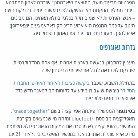
הפרטיות מבעוד מועד, התוצאה היא "המגן" שזכתה לאמון המתבטא
ביותר ממיליון התקנות מאז הושקה לפני כעשרה ימים. זהו לקח חשוב
– אנשי הפרטיות לא שמים מקל בגלגלים (לא תאמינו, הם מבינים
היטב עד כמה המגפה היא ארוע חריג הקורא לאמצעים יוצאי דופן)
אלא להפך, מעורבותם מגבירה את האמון בטכנולוגיה.
גדרות גאוגרפים
מעניין להתבונן בנעשה בארצות אחרות. אף אחת מהדמוקרטיות
שבדקנו לא קראה לדגל את שירותי הביטחון שלה.
בתחילת השבוע שעבר
ביקשה נציבות האיחוד האירופי מחברות
הסלולר
ביבשת שיעבירו מידע על לקוחותיהם למאגר חדש כלל
אירופאי לנתונים סלולריים.
בסינגפור
הממשלה פיתחה אפליקציה בשם "
trace together"
.
האפליקציה מבוססת bluetooth ומזהה מי שנמצאים בקירבת
המכשיר. האפליקציה לא מנטרת את המיקום הגאוגרפי ולא משתפת
מידע אלא שומרת אותו במאגר במכשיר האישי בלבד. לאחר 21 יום