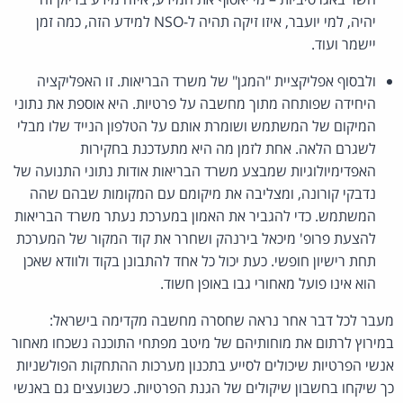
יהיה, למי יועבר, איזו זיקה תהיה ל-NSO למידע הזה, כמה זמן
יישמר ועוד.
ולבסוף אפליקציית "המגן" של משרד הבריאות. זו האפליקציה
היחידה שפותחה מתוך מחשבה על פרטיות. היא אוספת את נתוני
המיקום של המשתמש ושומרת אותם על הטלפון הנייד שלו מבלי
לשגרם הלאה. אחת לזמן מה היא מתעדכנת בחקירות
האפדימיולוגיות שמבצע משרד הבריאות אודות נתוני התנועה של
נדבקי קורונה, ומצליבה את מיקומם עם המקומות שבהם שהה
המשתמש. כדי להגביר את האמון במערכת נעתר משרד הבריאות
להצעת פרופ' מיכאל בירנהק ושחרר את קוד המקור של המערכת
תחת רישיון חופשי. כעת יכול כל אחד להתבונן בקוד ולוודא שאכן
הוא אינו פועל מאחורי גבו באופן חשוד.
מעבר לכל דבר אחר נראה שחסרה מחשבה מקדימה בישראל:
במירוץ לרתום את מוחותיהם של מיטב מפתחי התוכנה נשכחו מאחור
אנשי הפרטיות שיכולים לסייע בתכנון מערכות ההתחקות הפולשניות
כך שיקחו בחשבון שיקולים של הגנת הפרטיות. כשנועצים גם באנשי