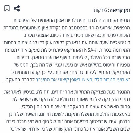
שתפו ע
שמו
זמן קריאה:
6 דקות
מגפת הקורונה הולכת ונחזית להיות אסון התאומים של הפרטיות
הרפואית. אירועי ה-11 בספטמבר הם נקודת ציון משמעותית בהגדרת
הזכות לפרטיות כפי שאנו מכירים אותה כיום. אמצעי מעקב
דיגיטאליים שעד אותה עת נראו רק בקולנוע קיבלו לגיטיצמיה בחסות
המלחמה בטרור. ה-NSA האמריקאי פיתח יכולות מעקב אחרי תנועת
התקשורת בכל העולם, שלימים יחשוף אדוארד סנואדן. בדיקות
גופניות וחיטוט בתיקים אישיים נעשו עניין של מה בכך. הממשל
האמריקאי התחיל לעקוב גם אחר אזרחים. על כך קבעו מומחים כי
"
אירועי הטרור הללו האיצו באופן קיצוני את המעבר
לחברה במעקב".
המגפה כעת מצדיקה התחקות אחר יחידים. תחילה, בניסיון לאתר את
נתיבי ההדבקה של מי שאובחנו כחולים. לזה הקדישה ישראל לא
פחות מאשר את עוצמות המעקב של שירות הביטחון הכללי,
באמצעות החלטות ממשלה ותקנות לשעת חירום. חשיפה של רונן
ברגמן ועידו שברצטוך בידיעות אחרונות של סוף השבוע מגלה כי זה
שנים השב"כ אוגר את כל נתוני התקשורת של כל אזרחי ישראל כל