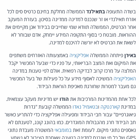
בשדה התעופה
בתאילנד
הממשלה מחלקת בחינם כרטיס סים לכל
אזרח תאילנדי או זר שנכנס למדינה ממדינה בסיכון. בעזרת המעקב
אחר הכרטיס, הממשלה תוודא שמי שחייבים בבידוד אכן מקיימים את
ההוראות. מובטח כי בסוף התקופה המידע יימחק. אדם שבוחר לא
לשאת את הכרטיס לא יורשה להיכנס למדינה.
באירן
פיתחה הממשלה
אפליקציה
באמצעותה האזרחים משתפים
את המיקום ואת המצב הבריאותי, על פניו כדי שבעל המכשיר יקבל
המלצה על מרכז קרוב לבדיקה רפואית. אולם לפי טענות במדינה
האפליקציה
המשיכה לאסוף מידע על כל פעילות של בעל המכשיר
גם מעבר למטרות שחורגת מאכיפת הוראות הבידוד.
לכל אחת מהמדינות המרכיבות את
הודו
יש מדיניות מעקב עצמאית.
במדינת
קארנטקה
ו
בטאמיל נאדו
הממשלה קובעת "גדרות
גיאוגרפיים" עבור חבי הבידוד ומפעילה אפליקציה כדי להתריע כאשר
חב הבידוד חרג מהגבולות המוגדרים. כמו בהונג קונג, לטענתם לא
נאספים נתוני מיקום. לעומת זאת
במומבאי
המשטרה מעבדת נתוני
GPS של כל מי שנכנס למדינה בטענה שאחרת הציבור לא נשמע