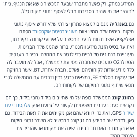
המידע נמחק. רק כאשר מתברר שבעל המכשיר נושא את הנגיף, ניתן
להזהיר את מי שהיה בסביבתו מבלי לאסוף נתוני מיקום כלל.
גם
באנגליה
מנסים למצוא פתרון יצירתי שלא דורש איסוף נתוני
מיקום. בימים אלה ממש צוות
מאוניברסיטת אוקספורד
מפתח
אפליקציה אשר תדווח לבעל המכשיר על אירועי קורונה בקירבתו,
זאת על בסיס הזנת מידע וולונטרי. ברור שהממשלה הבריטית
מעוניינת בנתונים סלולריים כדי לנטר את המחלה: בכירים בענקית
הסלולרO2 טוענים שהחברה מסייעת לממשלה, אבל לא מועבר לה
כלל מידע אודות לקוחותיהם. ואולם, חברה אחרת, BT, אשר מחזיקה
את ענקית הסלולר EE, נמצאים כרגע בדין ודברים עם הממשלה לגבי
תנאי שיתוף נתוני המיקום של לקוחותיהם.
בהונג קונג
הממשלה כופה על מי שחייבים בידוד (חבי בידוד, כך הם
נקראים כעת בעברית משפטית) לקשור על זרועם אזיק
אלקטרוני עם
שידור
GPS, זאת כדי לוודא שהם אכן מקיימים את הוראות הבידוד. גם
כאן, לדברי שר המידע בהונג קונג המכשיר לא משדר נתוני מיקום
אלא רק מדווח האם חב בבידוד שינה את מיקומו או שהוריד את
הצמיד מהיד.