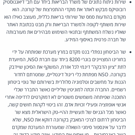
שירות ניתוח נתונים של משרד הבריאות ביחד עם חב' דיאגנוסטיק
רובוטיקס מבקש לאתר את מוקדי ההתפרצות של קורונה. הוא
מקודם בהודעות סמס של שירותי בריאות כללית, מעוצב כאילו הוא
שירות משותף לקופה ולמשרד הבריאות ורק מבט בכתובת האתר
שאליו נשלח המשתתף ובתנאי השימוש מבהירים את מעורבותה
של חברה פרטית באיסוף המידע.
שר הביטחון נפתלי בנט מקדם במרץ מערכת שפותחה על ידי
בחורינו המצויינים בוגרי 8200 ביחד עם חברת NSO, המיועדת
לתת "ציון הדבקה" דינמי לכל אזרח, המשקף את הסיכון שיידבק
בקורונה. NSO מפתחת כלי ריגול דיגטליים, שמטרתם לחדור
הגנות על מחשבים וטלפוניה סלולרית בשירותם של גופי ביטחון
רשמיים. החברה זכתה למוניטין שליליים כאשר התברר שכלי
התוכנה שפיתחה משמשים משטרים לא דמוקרטים לרדיפה אחרי
אנשי אופוזציה ופעילי זכויות אדם. זהו ביטוי לקהות חושים קשה,
כאשר מכל הגניוס של תעשיית ההיי-טק הישראלית מצא שר
הביטחון לרתום לצרכי המאבק בקורונה דווקא את NSO, שלא
לדבר על אינספור סימני השאלה שמעוררת המערכת שמקדם
השר באגרסיביות – מי יאסוף את המידע, איזה מידע בדיוק זה