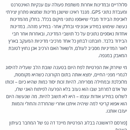
סלולריים ובמדינות אחרות משתפת פעולה עם ענקיות האינטרנט
ומעבדת נתוני GPS. מנגד ראינו שישנן מדינות שמצאו פתרון יצירתי
לאכיפת הבידוד מבלי שיאספו נתוני מיקום בכלל. בחלק מהמדינות
נעשה שימוש במידע אנונימי ובחלק אחר- במידע מזהה. במדינות
אחדות נאספים נתונים על כל תושבי המדינה, ובאחרות אחר חבי
הבידוד בלבד. חובתנו לבחון כל אחד מרכיבי מדיניות המעקב בארץ
לאור המדיניות מסביב לעולם, ולשאול האם הרכיב אכן נחוץ לטובת
המאבק במגפה.
מי שיזרוק את הפרטיות לפח היום בטענה שובת הלב שעליה להיסוג
לגמרי מפני החיים, ימצא אותה בתום הקורונה כשהיא מקומטת,
מלוכלכת ובמחילה מסריחה. להיות זכות יסוד כמות שהיא כיום – זכותו
של אדם למרחב שבו הוא נעזב בלא הפרעה לפיתוח האני שלו,
לשלוט במידע אודות עצמו – היא לא תשוב להיות. מה שנעשה היום
הוא אפוא קריטי למה שיהיה איתנו אחרי שהחרדה והחולי והמוות
יעזבו אותנו.
[פורסם לראשונה בבלוג הפרטיות מיינד דה גפ של המחבר בעיתון
הארץ]