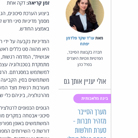
זמן קריאה:
דקה אחת
ביצוע הערכת סיכונים, הג
מסמך מדיניות סיני חדש ל
באמצע החודש.
מאת‏
עו"ד שקד פלדמן
המדיניות נקבעה על ידי רש
יפתח
היא מהווה סט כללים ראש
חברה בקבוצת הסייבר,
אנושית", המדמה רגשות, תכ
הפרטיות וזכויות היוצרים
מתמקדת בטכנולוגיה עצמה
בפרל כהן
למשתמש במסגרתם. הרגולצי
משתמשים בסין. הקביעה הא
אולי יעניין אותך גם
מעורבות רגשית מצד המשת
מהרגולציה, ביניהם כלי שי
בינה מלאכותית
הגופים הכפופים לרגולציה
מערך הסייבר
סיכוני אבטחה במקרים מו
מזהיר חברות -
המשתמשים באופן מפורש ל
סערת חולשות
דורשת כי השירותים המפו