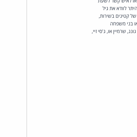
 או לאיש קשר לשעת
כהן
יתר לוודא את גיל
1, להגביל את משך השימוש של קטינים בשירות,
צדק
או בני משפחה
לצר
נג, שרמיין או, ג'סי זיי,
ברץ.
פועל
מ־1996