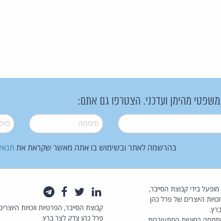
 משפטי מהימן ועדכני. הצטרפו גם אתם:
סיסמה
*
סיסמה
בהרשמה לאתר ובשימוש בו אתה מאשר שקראת את
תנאי
law.co.il מופעל בידי קבוצת הסייבר,
לינקדאין
טוויטר
פייסבוק
טלגרם
כויות היוצרים של פרל כהן
קבוצת הסייבר, הפרטיות וזכויות היוצרים
רץ.
פרל כהן צדק לצר ברץ
תמחה בסוגיות המתעוררות