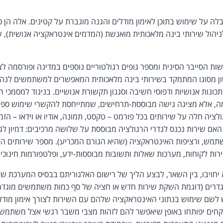
בלה על שימוש בתוכן לאימון מודלים והגנה מוגברת על קטינים. אלה הן
ניהול שירותי בינה מלאכותית מואנשת (המדמים אינטראקציה אנושית), 
ות הסייבר הסינית ומספר גופים רגולטוריים נוספים במדינה ופורסמה לצ
ון מסוגו המתמקד בשירותי בינה מלאכותית המאפשרים למשתמשים לנהל
ונות אנושיות ודפוסי חשיבה וסגנון תקשורת אנושיים. בניגוד למסמכי ר
, אלא מציגה גישה מבוססת-תרחישים, שמתייחסת להקשרי שימוש ספציפ
ה חלה על שירותים בכל פורמט – טקסט, תמונה, אודיו או וידאו – הזמי
ם שירות נכנס לגדרי הרגולציה מבוססת על שלושה מרכיבים: דמיון לגור
מש, ורציפות האינטראקציה (שהיא הגורם המכריע). מספר שירותים הו
רות לקוחות, מערכות שאלות ותשובות מבוססות-ידע, ופלטפורמות חינוכיו
 יחויבו, בין השאר, לבצע הליך של רישום האלגוריתם בבסיס המערכת ש
גדרים (דוגמת השקת שירות חדש או חציה של סף כמות משתמשים מוגדר
שם שימוש בנתוני האינטראקציה שלהם עם השירות לצורך אימון מודלים
קחים יפותחו באופן שיאפשר להם לזהות מצבי משבר רגשי אצל משתמשים