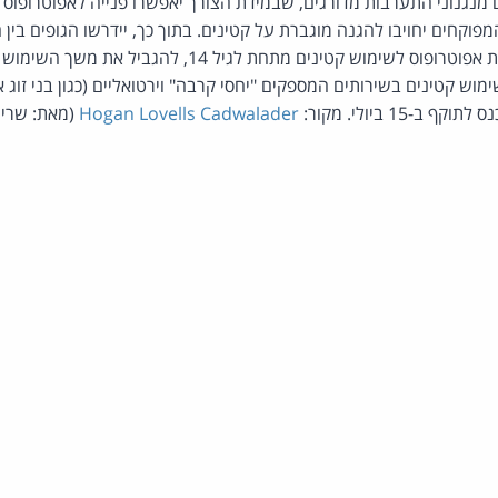
ם מנגנוני התערבות מדורגים, שבמידת הצורך יאפשרו פנייה לאפוטרופוס
מפוקחים יחויבו להגנה מוגברת על קטינים. בתוך כך, יידרשו הגופים בין ה
המשתמשים, לקבל הסכמת אפוטרופוס לשימוש קטינים מתחת לגיל 4
מוש קטינים בשירותים המספקים "יחסי קרבה" וירטואליים (כגון בני זוג 
ב-15 ביולי. מקור:
Hogan Lovells Cadwalader
(מאת: שרי גו