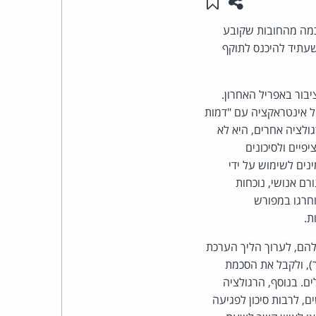
שתפו עמוד זה
שמור ב"תכנים שלי"
העומד
 כמה מהחובות שקובע
שעתיד להיכנס לתוקף
בראש
יבור באפריל האחרון.
קבוצת
 אינטראקציה עם "דמות
האינטרנט,
גולציה אחרים, היא לא
יים ולסיכונים
הסייבר
נים לשימוש על ידי
ם אנושי, נוכחות
וזכויות
חרגו במפורש
ת.
היוצרים
להם, לערוך הליך הערכת
של
), ולקבל את הסכמת
. בנוסף, הרגולציה
פרל
, לרבות סיכון לפגיעה