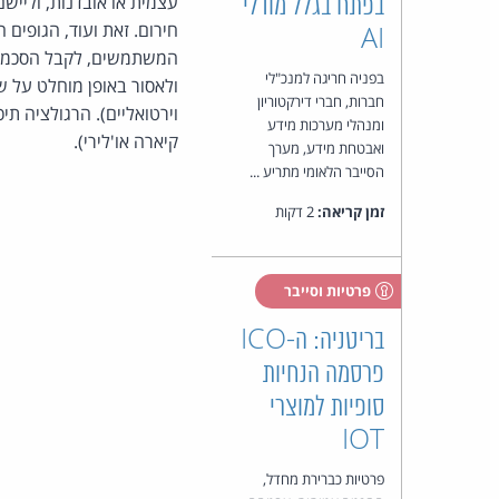
עצמית או אובדנות, ולייש
בפתח בגלל מודלי
חירום. זאת ועוד, הגופים ה
AI
בפניה חריגה למנכ"לי
ולאסור באופן מוחלט על שי
חברות, חברי דירקטוריון
וירטואליים). הרגולציה תיכנס לתוקף 
ומנהלי מערכות מידע
קיארה או'לירי).
ואבטחת מידע, מערך
הסייבר הלאומי מתריע ...
זמן קריאה:
2 דקות
פרטיות וסייבר
בריטניה: ה-ICO
פרסמה הנחיות
סופיות למוצרי
IOT
פרטיות כברירת מחדל,