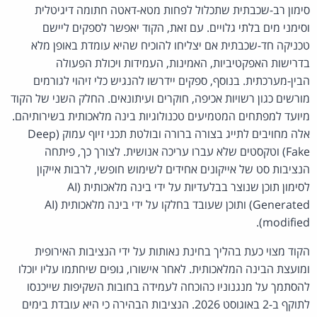
סימון רב-שכבתית שתכלול לפחות מטא-דאטה חתומה דיגיטלית
וסימני מים בלתי גלויים. עם זאת, הקוד יאפשר לספקים ליישם
טכניקה חד-שכבתית אם יצליחו להוכיח שהיא עומדת באופן מלא
בדרישות האפקטיביות, האמינות, העמידות ויכולת הפעולה
הבין-מערכתית. בנוסף, ספקים יידרשו להנגיש כלי זיהוי לגורמים
מורשים כגון רשויות אכיפה, חוקרים ועיתונאים. החלק השני של הקוד
מיועד למפתחים המטמיעים טכנולוגיות בינה מלאכותית בשירותיהם.
אלה מחויבים לתייג בצורה ברורה ובולטת תכני זיוף עמוק (Deep
Fake) וטקסטים שלא עברו עריכה אנושית. לצורך כך, פיתחה
הנציבות סט של אייקונים אחידים לשימוש חופשי, לרבות אייקון
לסימון תוכן שנוצר בבלעדיות על ידי בינה מלאכותית (AI
Generated) ותוכן שעובד בחלקו על ידי בינה מלאכותית (AI
modified).
הקוד מצוי כעת בהליך בחינת נאותות על ידי הנציבות האירופית
ומועצת הבינה המלאכותית. לאחר אישורו, גופים שיחתמו עליו יוכלו
להסתמך על מנגנוניו כהוכחה לעמידה בחובות השקיפות שייכנסו
לתוקף ב-2 באוגוסט 2026. הנציבות הבהירה כי היא עובדת בימים