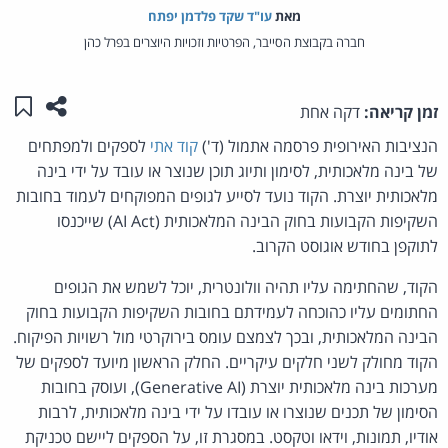
מאת‏
עו"ד שקד פלדמן יפתח
חברה בקבוצת הסייבר, הפרטיות וזכויות היוצרים בפרל כהן
שתפו ע
שמו
זמן קריאה:
דקה אחת
הנציבות האירופית פרסמה אתמול (ד')
קוד אתי
לספקים ולמפתחים
של בינה מלאכותית, לסימון ותיוג תוכן שנוצר או עובד על ידי בינה
מלאכותית יוצרת. הקוד נועד לסייע לגופים המפוקחים לעמוד בחובות
השקיפות הקבועות בחוק הבינה המלאכותית (AI Act) שייכנסו
לתוקפן בחודש אוגוסט הקרוב.
הקוד, שהחתימה עליו תהיה וולונטרית, יוכל לשמש את הגופים
החתומים עליו כהוכחה לעמידתם בחובות השקיפות הקבועות בחוק
הבינה המלאכותית, ובכך לצמצם עומס בירוקרטי מול רשויות הפיקוח.
הקוד מחולק לשני חלקים עיקריים. החלק הראשון מיועד לספקים של
מערכות בינה מלאכותית יוצרת (Generative AI), ועוסק בחובות
הסימון של תכנים שנוצרו או עובדו על ידי בינה מלאכותית, לרבות
אודיו, תמונות, וידאו וטקסט. במסגרת זו, על הספקים ליישם טכניקת