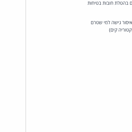
כהן
 בהטלת חובות בטיחות
צדק
 איסור גישה למי שטרם
לצר
קטוריה קים)
ברץ.
פועל
מ־1996