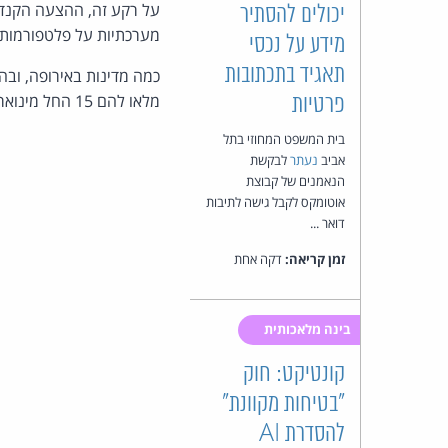
על רקע זה, ההצעה הקנדי
יכולים להסתיר
מערכתיות על פלטפורמות ובפ
מידע על נכסי
תאגיד בתכתובות
כמה מדינות באירופה, ובהן 
מלאו להם 15 החל מינואר 2027. מקורות:
פרטיות
בית המשפט המחוזי בתל
אביב
נעתר
לבקשת
הנאמנים של קבוצת
אוטומקס לקבל גישה לתיבות
דואר ...
זמן קריאה:
דקה אחת
בינה מלאכותית
קונטיקט: חוק
"בטיחות מקוונת"
להסדרת AI