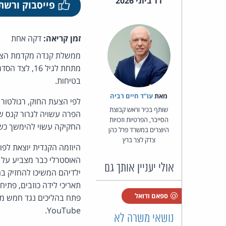
11 ביוני 2026
פייסבוק ורשת
זמן קריאה:
דקה אחת
ממשלת קנדה מקדמת הצעת 
בטיחות.
מאת‏
עו"ד חיים רביה
לפי הצעת החוק, רגולטור 
שותף בכיר וראש קבוצת
הסייבר, הפרטיות וזכויות
החקיקה עשוי להימשך כשנה, ולאחר מכן יידרשו עד 18
היוצרים במשרד פרל כהן
צדק לצר ברץ
האוסטרלי כבר מצביע על ק
אולי יעניין אותך גם
ילדיהם המשיכו להחזיק בח
תאריכי לידה כוזבים, פתי
ספאם ודואל
YouTube.
נושאי משרה לא