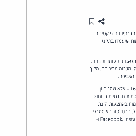
העומד
שתפו עמוד זה
שמור ב"תכנים שלי"
בראש
ברתיות בידי קטינים
קבוצת
ת חריגים לפלטפורמות שיעמדו בתקני
האינטרנט,
מלאכותית עומדות בהם.
ות של החברה או 10 מיליון דולר קנדי, לפי הגבוה מביניהם. הליך
הסייבר
וזכויות
היוזמה הקנדית יוצאת לפועל חודשים לאחר שאוסטרליה הנהיגה איסור ארצי דומה על בני פחות מ-16 – אלא שהניסיון
ות חברתיות דיווחו כי
היוצרים
ימות באמצעות הזנת
של
ל, הרגולטור האוסטרלי
פתח בהליכים נגד חמש מתוך עשר הפלטפורמות הכפופות לחוק, ובהן Facebook, Instagram, Snapchat, TikTok ו-
פרל