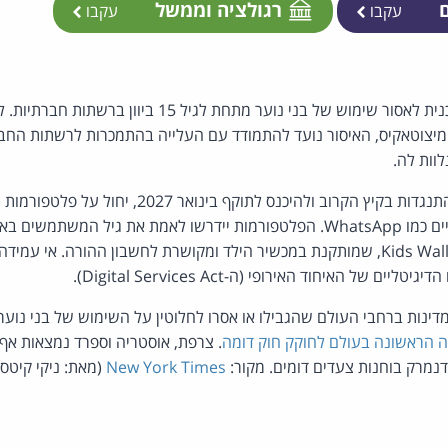
ם
רגולציה וממשל
עקבו
עקבו
ממשלת יוון הודיעה על תכנית לאסור שימוש של בני נוער מתחת
מיצוטאקיס, האיסור נועד להתמודד עם העלייה בהתמכרות לרשתות החבר
וות לה.
החוק, שצפוי לעבור ללא התנגדות בקיץ הקרוב ולהיכנס לתוק
על אפליקציות מסרים מידיים כמו WhatsApp. הפלטפורמות יידרשו לאמת את גיל ה
ממשלתית קיימת בשם Kids Wallet, שמותקנת במכשיר הילד ומקושרת לחשבון ההורה. 
 של האיחוד האירופי (ה-Digital Services Act).
מדינות ברחבי העולם שהגבילו או אסרו לחלוטין על השימוש של בני נוע
ה הראשונה בעולם לחוקק חוק דומה
. צרפת, אוסטריה וספרד נמצאות אף 
ודנמרק בוחנות צעדים דומים. מקור:
New York Times
(מאת: ניקי קיטסנ