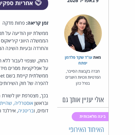
9 באפריל 2026
אחריות ספקי
זמן קריאה:
פחות מדקה
הממשלה היווני קיריאקוס 
והחרדה ובעיות השינה הנל
מאת‏
עו"ד שקד פלדמן
יפתח
חברה בקבוצת הסייבר,
הפרטיות וזכויות היוצרים
להפרה של חוק השירותים הדיגיטליים
בפרל כהן
בכך, מצטרפת יוון לשורת 
אולי יעניין אותך גם
ובראשן
אוסטרליה, שהיית
דומים, ו
בריטניה
, אירלנד 
בינה מלאכותית
האיחוד האירופי