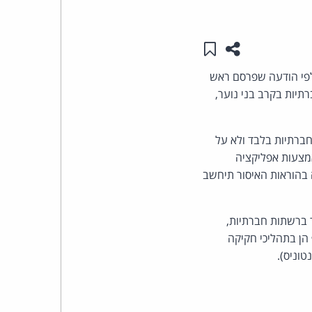
העומד
שתפו עמוד זה
שמור ב"תכנים שלי"
בראש
 לגיל 15 ביוון ברשתות חברתיות. לפי הודעה שפרסם ראש
קבוצת
תיות בקרב בני נוער,
האינטרנט,
ף בינואר 2027, יחול על פלטפורמות חברתיות בלבד ולא על
משתמשים באמצעות אפליקציה
הסייבר
אי עמידה בהוראות האיסור תיחשב
וזכויות
ר ברשתות חברתיות,
היוצרים
הן בתהליכי חקיקה
של
טוניס).
פרל