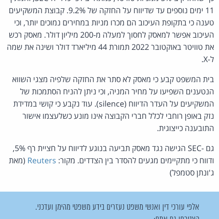
11 ימים נוספים עד שדיווח על החזקה של 9.2%. קבוצת המשקיעים
טענה כי בתקופת העיכוב הם מכרו מניות במחירים נמוכים יותר, וכי
העיכוב אפשר למאסק לחסוך למעלה מ-200 מיליון דולר. מאסק רכש
את טוויטר באוקטובר 2022 תמורת 44 מיליארד דולר ושינה את שמה
ל-X.
בית המשפט קבע כי מאסק לא סתר את החזקה שלפיה מצגי השווא
הנטענים השפיעו על מחיר המניה, וכי ניתן להניח הסתמכות של
המשקיעים על העדר הדיווח (silence). עוד נקבע כי קושי במדידת
נזק באופן רוחבי לכלל חברי הקבוצה אינו מונע כשלעצמו אישור
התובענה כייצוגית.
גם -SEC הגישה נגד מאסק תביעה בנוגע לדיווח על חציית רף 5%,
ודווח כי מתקיימים מגעים להסדר בין הצדדים. מקור:
Reuters
(מאת
ג'ונתן סטמפל)
אלפי עורכי דין ואנשי משפט נעזרים בידע משפטי מהימן ועדכני.