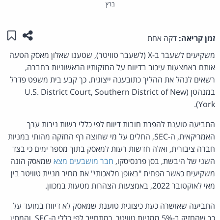
ברץ
שתפו ע
שמו
זמן קריאה:
דקה אחת
משקיעים לשעבר ב-X (לשעבר טוויטר), שטענו שאלון מאסק הטעה
אותם באמצעות עיכוב בדיווח על החזקותיו הראשוניות בחברה,
רשאים לנהל את ההליך כתובענה ייצוגית. כך קבע בית משפט פדרל
במנהטן (U.S. District Court, Southern District of New
York).
התביעה טוענת להפרת חובות דיווח לפי כללי רשות נירות ערך
האמריקאית, ה-SEC, החלים על מי שחוצה רף החזקה מהותי במניות
חברה ציבורית, ואלה חדשות רעות למאסק בתוך מספר ימים כי בצד
השני של היבשת, בסן פרנסיסקו,
חבר מושבעים מצא
שמאסק הונה
משקיעים כאשר הפחית "באופן מלאכותי" את מחיר מניית טוויטר בין
מאי לאוקטובר 2022, באמצעות הצהרות מטעות במכוון.
התביעה שאושרה כעת כיצוגית טוענת שמאסק לא דיווח במועד על
כך שהחזיק ב-5% ממניות טוויטר, כמתחייב לפי כללי ה-SEC, והמתין