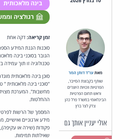
10 במרץ 2026
בינה מלאכותית
רגולציה וממ
זמן קריאה:
דקה אחת
סוכנות הגנת המידע הספרדית (
הגובר בסוכני בינה מלאכו
טכנולוגיה זו תוך עמידה ב
מאת‏
עו"ד דותן המר
שותף בקבוצת הסייבר,
"סוכני בינה מלאכותית " ט
הפרטיות וזכויות היוצרים
מחשבות". המערכת מצוידת 
וראש תחום הפרטיות
ההחלטות.
הבינלאומי במשרד פרל כהן
צדק לצר ברץ
המסמך של הרשות לפרטיות
מידע ארגוניים ואישיים, מ
אולי יעניין אותך גם
פקודות (שירה או עקיפה),
שאילתות תמימות.