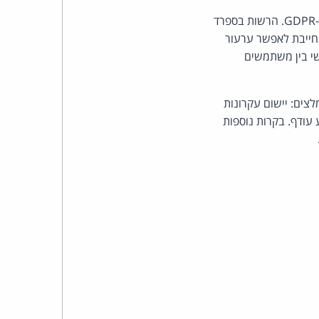
כהן
במישור הרגולטורי, השימוש בסוכנים מעלה אתגרים בנוגע לשקיפות ולזכויות נושאי הנתונים לפי ה-GDPR. הרשות בספרד
ה גבוהה של סוכן עלולה להיחשב כקבלת החלטה אוטומטית לפי ה-GDPR, המחייבת לאפשר ערעור
צדק
ישי בין משתמשים
לצר
צים: יישום עקרונות
ברץ.
 עודף. בקרות נוספות
פועל
מ־1996