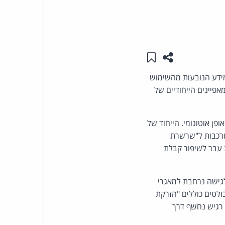
העומד
בראש
שתפו עמוד זה
שמור ב"תכנים שלי"
קבוצת
ידע הנובעות מהשימוש
פיינים הייחודיים של
האינטרנט,
הסייבר
כדי להשיג יעדים מוגדרים באופן אוטונומי. הייחוד של
מורכבות ל"שרשרת
וזכויות
 עבר לשיפור קבלת
היוצרים
לגישה נרחבת למאגרי
של
בולטים כוללים "הזרקת
פרל
 רגיש נחשף דרך