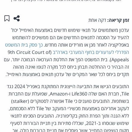
שתפו ע
שמו
זמן קריאה:
דקה אחת
עדכון משתמשים על תנאי שימוש חדשים באמצעות האימייל יכול
להעיד על הסכמה לתנאים החדשים אם הם ממשיכים להשתמש
באפליקציה לאחר מכן או מורידים אותה מחדש.
כך פסק בית המשפט
הפדרלי לערעורים בחוף המערבי בארה"ב
(9th Circuit Court of
Appeals). בית המשפט הפך את החלטת הערכאה הנמוכה יותר. עם
זה הבהיר כי ההחלטה תבחן ביחס לכל מקרה לגופו ואינה מהווה
תקדים ביחס לכל שאר המקרים של עדכון תנאים באמצעות האימייל.
התובעים הגישו את התביעה הייצוגית המתוקנת באפריל 2024 נגד
Tile, חברת האם שלה Life360 ו-Amazon, שפועלת עם החברות
בשותפות. התובעים טוענים כי Tile אפשרה לסטוקרים (stalker)
לעקוב אחריהם באמצעות מכשירי המעקב של Tile ללא הסכמתם,
ללא הגנה ותוך הפרת החוק בקליפורניה. התובעים הסכימו לתנאי
שימוש שנוסחו ב-2021, שכללו סתירות בין תניית הבוררות לסעיף
מקום השיפוט המחייב אשר פוסלים את תניית הבוררות כולה, אך