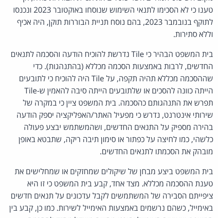
טענו כי לא הסכימו לתנאי השימוש שנוסחו באוקטובר 2023 ונכנסו
לתוקף בנובמבר 2023, בהם נוסח תניית הבוררות תוקן, היה אכיף
וללא סתירות.
בית המשפט הבהיר כי Tile נדרשת להוכיח הודעה והסכמה לתנאים
החדשים, לרבות באמצעות הסכמה מכללא (בהתנהגות). כדי
שההסכמה מכללא תהיה תקפה, על Tile היה להוכיח כי לתובעים
הייתה כוונה להסכים או שלתובעים הייתה סיבה להאמין ש-Tile
תפרש את התנהגותם כהסכמה. בית המשפט ציין כי במקרה של
שירותי אינטרנט, נדרש כי מפעיל האתר/האפליקציה יספק הודעה
בהירה מספיק על התנאים החדשים, ושהמשתמש יבצע פעולה
כלשהי, כמו לחיצה על כפתור או סימון תיבה ריקה, שתבטא באופן
מובהק את הסכמתו לתנאים החדשים.
בית המשפט ביצע מבחן של שיקולים שמחזקים או שמחלישים את
טענת ההסכמה מכללא. מצד אחד, קבע בית המשפט כי זו היא
ציפייתם הסבירה של המשתמשים לקבל עדכונים על תנאים חדשים
באימייל, כשהם נרשמים באמצעות האימייל לשירות. כמו כן, קבע בין