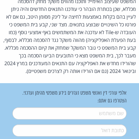
המשפט שעיצוב האימייל ותוכנו מהווים משקל מחזק להסכמה
מכללא, שכן בכותרת הובהר כי עודכנו התנאים החדשים והיה ניתן
לעיין בהם בקלות באמצעות לחיצה על לינק מסומן היטב, גם אם לא
פורטו כל השינויים שבוצע בתנאים. מצד שני, קבע בית המשפט כי
העובדה ש-Tile לא עדכנה את המשתמשים באף אמצעי נוסף (כמו
בעת הפעלת האפליקציה) מהווה משקל נגד להסכמה מכללא. לבסוף,
קבע בית המשפט כי גובר המשקל שמחזק את קיום ההסכמה מכללא.
מעבר לכך, בית המשפט מצא כי התובעים הביעו הסכמה בכך
שהורידו מחדש את האפליקציה עם התנאים המעודכנים במרץ 2024
ובינואר 2024 (גם אם הורידו אותה רק לצרכים משפטיים).
אלפי עורכי דין ואנשי משפט נעזרים בידע משפטי מהימן ועדכני.
הצטרפו גם אתם:
שם משתמש
*
דואל
*