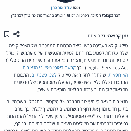
מאת‏
עו"ד אור כהן
חבר בקבוצת הסייבר, הפרטיות וזכויות היוצרים במשרד פרל כהן צדק לצר ברץ
שתפו ע
שמו
זמן קריאה:
דקה אחת
טיקטוק לא העריכה כראוי כיצד התכונות הממכרות של האפליקציה
שלה עלולות לפגוע ברווחתם הפיזית והנפשית של משתמשיה, כולל
קטינים ומבוגרים פגיעים, והפרה בכך את חוק השירותים הדיגיטלי (ה-
Digital Services Act) - כך
קבעה באופן ראשוני הנציבות
האירופאית
, שהחלה לחקור את טיקטוק
לפני כשנתיים
. התכונות
הממכרות כללו גלילה אינסופית, הפעלה אוטומטית של סרטונים,
התראות קופצות ומערכת המלצות מותאמת אישית.
הנציבות מצאה כי העיצוב הממכר של טיקטוק "מתגמל" משתמשים
בתוכן חדש ומזין את דחף המשתמשים להמשיך לגלול, כך שהם
פועלים במצב של "טייס אוטומטי", באופן שעלול להוביל להתנהגות
כפייתית ולהפחית את השליטה העצמית שלהם בחייהם. בנוסף,
מצאה הנציבות כי טיקטוק התעלמה ממדדים חשובים לשימוש כפייתי