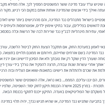
 שיגיש עו"ד עובד מדינה ששר המשפטים הסמיך לכך. אלה ממילא מקבל
 מעתה ואילך בידי אנשים שהמדינה אוחזת אותם במקום הכי רגיש, מקור ה
טיים בישראל מתנהלים נגד המדינה, והם מהרגישים ביותר שיש לאדם 
ת להאשים בפלילים), עבור בתיקי אימוץ ילדים, אפוטרופסות ולעיתים יר
ומי, עתירות מינהליות לבג"ץ נגד שרירות לבה של הרשות וכלה בסכסוכי 
נאי לאמון במערכת החוק. אם תתקבל הצעת החוק לביטול הלשכה, עורכי 
נגד המדינה בשם אזרחים שחייהם, חירותם או ממונם תלויים בתוצאה. 
טוחה שעורך הדין שוקל רק את טובתך ולא את הסיכון לרישיונו אם ירגיז
תך אחרי עשרות שנות עבודה, תרצה להפקיד את גורלך בידי עורך-דין
ת את שכרם ולהתלות את רישיונו בתואנות-שווא אם הצליח ובזה הרגיז
ים, הם יגנו עליכם. המממ... בואו נראה, אלה השופטים ששר המשפטים 
מבקשים שליטה במינויים. תזכורת - במרץ 2025 אישרה הכנסת תיקון לחוק יסוד: השפ
 משקלם של הפוליטיקאים בוועדה. התיקון ייכנס לתוקף בכנסת הבאה.
ך בתביעה שתגיש נגד המדינה, או שהיא תגיש נגדך, יהיה תלוי במדינה ל