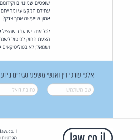
שופטים שמינויים וקידומם
עתידם המקצועי ומחייתם י
אמון שייעשה אתך צדק?
לכל אחד יש עו"ד שהציל או
הצעת החוק לביטול לשכת ע
ושמאל; לא בפוליטיקאים ש
אלפי עורכי דין ואנשי משפט נעזרים בידע
שם משתמש
*
דואל
*
הפרטיות וז