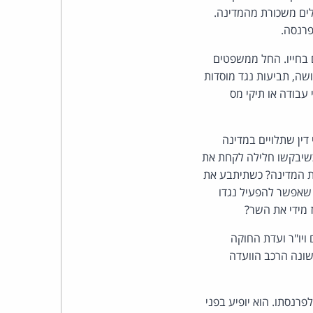
כהן
ים משכורת מהמדינה.
פרנסה.
צדק
בחייו. החל ממשפטים
לצר
ושה, תביעות נגד מוסדות
עבודה או תיקי מס
ברץ.
פועל
דין שתלויים במדינה
כשיבקשו חלילה לקחת את
מ־1996
 את המדינה? כשתיתבע את
 שאפשר להפעיל נגדו
 מידי את השר?
ויו"ר ועדת החוקה
יטה, שלפיו ישונה הרכב הוועדה
פרנסתו. הוא יופיע בפני