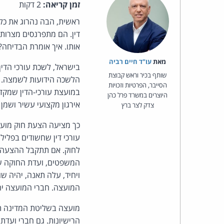
זמן קריאה:
2 דקות
ראשית, הבה נהרוג את כל 
דין. הם מתפרנסים מצרות,
אותו. איך אומרת הבדיחה? 99% מעורכי הדין מוציאים שם רע לכל השא
מאת‏
עו"ד חיים רביה
בישראל, לשכת עורכי הדין
שותף בכיר וראש קבוצת
הלשכה הידועות לשמצה. א
הסייבר, הפרטיות וזכויות
במועצת עורכי-הדין שמקדמ
היוצרים במשרד פרל כהן
אירגון מקצועי עשיר ושמן 
צדק לצר ברץ
כך מציעה הצעת חוק מועצת
עורכי דין שחשודים בפליל
לחוק. אם תתקבל ההצעה, 
המשפטים, ועדת החוקה של
ויחיד, עלה תאנה, יהיה 
המועצה. חברי המועצה יהי
מועצה בשליטת המדינה תי
הרישיונות. גם חברי ועדת