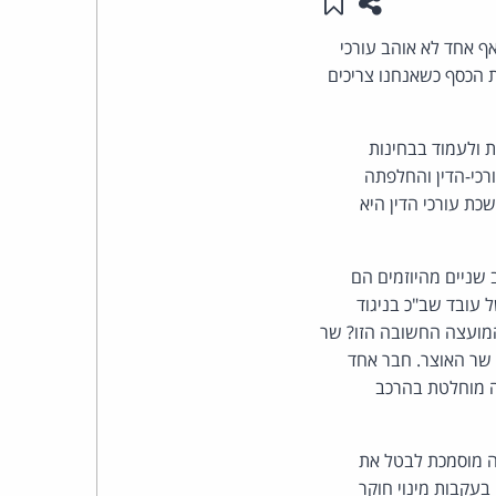
שתפו עמוד זה
שמור ב"תכנים שלי"
העומד
ף אחד לא אוהב עורכי
ת הכסף כשאנחנו צריכים
בראש
 ולעמוד בבחינות
קבוצת
כי-הדין והחלפתה
האינטרנט,
ת עורכי הדין היא
הסייבר
 שניים מהיוזמים הם
וזכויות
 עובד שב"כ בניגוד
המועצה החשובה הזו? שר
היוצרים
 שר האוצר. חבר אחד
ה מוחלטת בהרכב
של
פרל
ה מוסמכת לבטל את
בעקבות מינוי חוקר