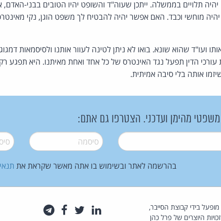
 יהיה תלויים בממשלה. ייתכן שעוה"ד והשופט יהיו הטובים בבני-האדם,
היה מוחשי וכבד. האם אפשר יהיה להבטיח לך משפט הוגן, נקי מאינטר
תו ועו"ד שהוא שונא. בואו לא ניתן לטינה לעוור אותנו ולסיסמאות דמגו
ורכי הדין תפעל נגד האינטרס של כל אחד ואחת מאיתנו. היא תפגע רק בנ
יזמו אותה בלי סיבה אמיתית.
 משפטי מהימן ועדכני. הצטרפו גם אתם:
סיסמה
*
סיסמה
בהרשמה לאתר ובשימוש בו אתה מאשר שקראת את
תנאי
law.co.il מופעל בידי קבוצת הסייבר,
לינקדאין
טוויטר
פייסבוק
טלגרם
כויות היוצרים של פרל כהן