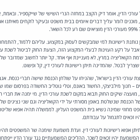
עורכי הדין, אומר דיק הקצב במחזה הנרי השישי של שייקספיר. ובאמת, א
 מוכנים לומר עליך דברים איומים בבית משפט ובעיקר לוקחים מאיתנו א
ר.
 נותנת רישיונות למי שמבקשים לעסוק במקצוע. עליהם ללמוד, להתמחות
בל על רקע העוינות לבעלי המקצוע הזה, הצעת החוק לביטול לשכת עור
ת הקואליציה במרץ, לא מעניינת אף אחד. קל יותר לחשוב שמדובר שלשכ
שצריך לבטל. שהמדינה תיתן רישיונות לעורכי דין, קל ופשוט.
 עורכי הדין בישראל, שהניחו על שולחן הכנסת שישה חברי כנסת. אגב
ים – חנוך מילביצקי, החשוד באונס, וטלי גוטליב החשודה בפרסום שמו של
מועצה שיקים החוק תבוא במקום לשכת עורכי הדין. מי ימנה את חברי 
 הכנסת שנשלטת באופן מסורתי על ידי הקואליציה וגם שני נציגים של
שופט מחוזי שמינה נשיא בית המשפט העליון. לממשלה תהיה אפוא שליט
ו זכאים לתגמול על עבודתם.
תן אפוא רישיונות לעורכי דין. ועדת משמעת שימנה שר המשפטים תהי
 המשמעת יהיו זכאים לשכר. ההליכים המשמעתיים נגד עורך הדין ייפתחו 