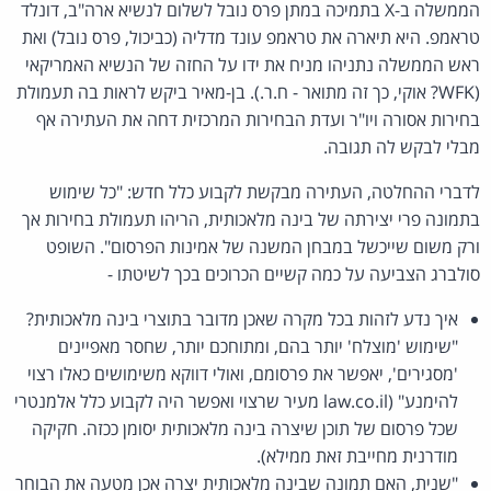
הממשלה ב-X בתמיכה במתן פרס נובל לשלום לנשיא ארה"ב, דונלד
טראמפ. היא תיארה את טראמפ עונד מדליה (כביכול, פרס נובל) ואת
ראש הממשלה נתניהו מניח את ידו על החזה של הנשיא האמריקאי
(WFK? אוקי, כך זה מתואר - ח.ר.). בן-מאיר ביקש לראות בה תעמולת
בחירות אסורה ויו"ר ועדת הבחירות המרכזית דחה את העתירה אף
מבלי לבקש לה תגובה.
לדברי ההחלטה, העתירה מבקשת לקבוע כלל חדש: "כל שימוש
בתמונה פרי יצירתה של בינה מלאכותית, הריהו תעמולת בחירות אך
ורק משום שייכשל במבחן המשנה של אמינות הפרסום". השופט
סולברג הצביעה על כמה קשיים הכרוכים בכך לשיטתו -
איך נדע לזהות בכל מקרה שאכן מדובר בתוצרי בינה מלאכותית?
"שימוש 'מוצלח' יותר בהם, ומתוחכם יותר, שחסר מאפיינים
'מסגירים', יאפשר את פרסומם, ואולי דווקא משימושים כאלו רצוי
להימנע" (law.co.il מעיר שרצוי ואפשר היה לקבוע כלל אלמנטרי
שכל פרסום של תוכן שיצרה בינה מלאכותית יסומן ככזה. חקיקה
מודרנית מחייבת זאת ממילא).
"שנית, האם תמונה שבינה מלאכותית יצרה אכן מטעה את הבוחר