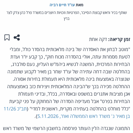
מאת‏
עו"ד חיים רביה
שותף בכיר וראש קבוצת הסייבר, הפרטיות וזכויות היוצרים במשרד פרל כהן צדק לצר
ברץ
שתפו ע
שמו
זמן קריאה:
דקה אחת
"מוטב לבחון את האסדרה של בינה מלאכותית בהסדר כולל, ומבלי
לטעת מסמרות עתה, אולי בהסדרה מכוח חוק", כך קבע יו"ר ועדת
הבחירות המרכזית, המשנה לנשיא ביהמ"ש העליון, נעם סולברג,
בהחלטה שבה דחה עתירה של עו"ד שחר בן מאיר לקבוע שתמונה
שנוצרה באמצעות בינה מלאכותית היא תעמולת בחירות אסורה.
ההחלטה מכירה בכך ש"הבינה המלאכותית ויצירות כזב באמצעותה
אכן מציבות אתגרים במשפט ובאסדרה, בכלל, ובדיני תעמולת
הבחירות בפרט" אבל מעדיפה הסדרה של המחוקק על פני קביעת
"כלל מוחלט בהחלטה בעתירה מקרית, ראשונית למדי" {
תב"כ 11/26
בן מאיר נ' משרד ראש הממשלה ואח', 5.11.2026
}.
התמונה שנגדה הלין העותר פורסמה בחשבון הרשמי של משרד ראש