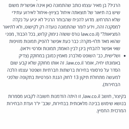
הרגיל? בן מאיר עצמו כותב שהתמונה כאן אינה אפשרית משום
שיש בה תיאור של תוצאתה איחול בציוץ–איחול לאירוע עתידי
שלא התרחש. מדוע להניח שהבוחר הרגיל לא יגיע על נקלה
למסקנה זהה, וידע לומר שהתמונה נועדה רק לקישוט, ולא לתיאור
המציאות?" (law.co.il גורס ששזה נימוק קלוש, בכל הכבוד, מפני
שהוא מאד תלוי-מקרה: כבר כעת אפשר להפיק תמונות מזויפות
שאי אפשר להבחין בינן לבין האמת; תמונות וסרטי וידאו).
ושלישית, כב' השופט סולברג מאמין כמובן במחוקק (צדיק
באמונתו יחיה, אומר law.co.il. זה אותו מחוקק שלא קבע שום
הסדר על פרסומי בחירות ברשתות חברתיות ושפטר עצמו הלכה
למעשה מתחולת תיקון 13 לחוק הגנת הפרטיות בתקופה שלפני
הבחירות).
בקיצור, חושב law.co.il, זו היתה הזדמנות חשובה לקבוע מסמרות
בנושא שימוש בבינה מלאכותית בבחירות, שכב' יו"ר ועדת הבחירות
המרכזית החמיץ.