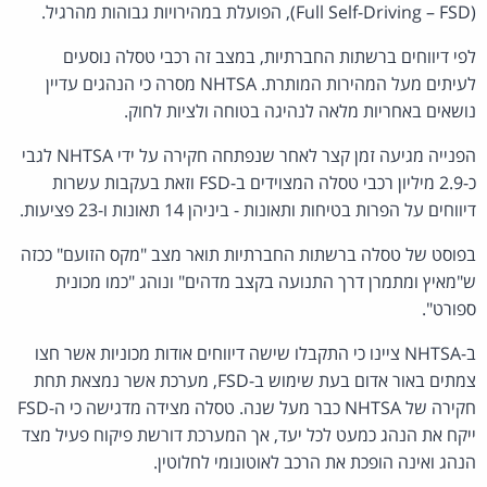
(Full Self-Driving – FSD), הפועלת במהירויות גבוהות מהרגיל.
לפי דיווחים ברשתות החברתיות, במצב זה רכבי טסלה נוסעים
לעיתים מעל המהירות המותרת. NHTSA מסרה כי הנהגים עדיין
נושאים באחריות מלאה לנהיגה בטוחה ולציות לחוק.
הפנייה מגיעה זמן קצר לאחר שנפתחה חקירה על ידי NHTSA לגבי
כ-2.9 מיליון רכבי טסלה המצוידים ב-FSD וזאת בעקבות עשרות
דיווחים על הפרות בטיחות ותאונות - ביניהן 14 תאונות ו-23 פציעות.
בפוסט של טסלה ברשתות החברתיות תואר מצב "מקס הזועם" ככזה
ש"מאיץ ומתמרן דרך התנועה בקצב מדהים" ונוהג "כמו מכונית
ספורט".
ב-NHTSA ציינו כי התקבלו שישה דיווחים אודות מכוניות אשר חצו
צמתים באור אדום בעת שימוש ב-FSD, מערכת אשר נמצאת תחת
חקירה של NHTSA כבר מעל שנה. טסלה מצידה מדגישה כי ה-FSD
ייקח את הנהג כמעט לכל יעד, אך המערכת דורשת פיקוח פעיל מצד
הנהג ואינה הופכת את הרכב לאוטונומי לחלוטין.