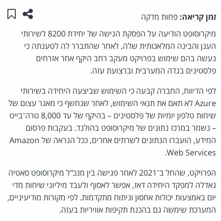
שתפו ע
שמו
זמן קריאה:
פחות מדקה
מיקרוסופט הודיעה על הפסקת הגישה של יחידת 8200 לשירותי
הענן והבינה המלאכותית שלה, לאחר שהתברר לה לטענתה כי
נעשה בהם שימוש בפרויקט מעקב רחב היקף אחר אזרחים
פלסטינים בגדה המערבית וברצועת עזה.
לפי הדיווח, החברה קבעה כי השימוש שביצעה היחידה בשירותי
Azure לא תאם את תנאי השימוש, לאחר שנחשף כי מאגר עצום של
שיחות טלפון יומיות של פלסטינים – בהיקף של עד 8,000 טרה־בייט
– נשמר במרכז נתונים של מיקרוסופט בהולנד. בעקבות פרסום
המידע, הועברו הנתונים לשרתים אחרים, ככל הנראה של Amazon
Web Services.
הפרויקט, שהחל ב־2021 לאחר פגישה בין מנכ"ל מיקרוסופט סאטיה
נאדלה למפקד היחידה דאז, אפשר לאסוף ולעבד מיליוני שיחות מדי
יום באמצעות יכולות אחסון וניתוח מתקדמות. לפי מקורות מודיעיניים,
המערכת שימשה גם בהכנת תקיפות אוויריות בעזה.