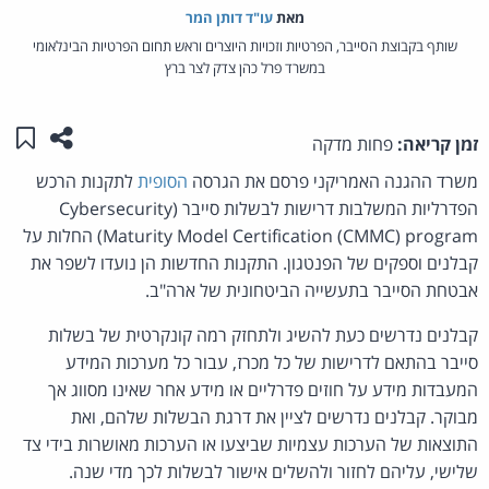
מאת‏
עו"ד דותן המר
שותף בקבוצת הסייבר, הפרטיות וזכויות היוצרים וראש תחום הפרטיות הבינלאומי
במשרד פרל כהן צדק לצר ברץ
שתפו ע
שמו
זמן קריאה:
פחות מדקה
משרד ההגנה האמריקני פרסם את הגרסה
הסופית
לתקנות הרכש
הפדרליות המשלבות דרישות לבשלות סייבר (Cybersecurity
Maturity Model Certification (CMMC) program) החלות על
קבלנים וספקים של הפנטגון. התקנות החדשות הן נועדו לשפר את
אבטחת הסייבר בתעשייה הביטחונית של ארה"ב.
קבלנים נדרשים כעת להשיג ולתחזק רמה קונקרטית של בשלות
סייבר בהתאם לדרישות של כל מכרז, עבור כל מערכות המידע
המעבדות מידע על חוזים פדרליים או מידע אחר שאינו מסווג אך
מבוקר. קבלנים נדרשים לציין את דרגת הבשלות שלהם, ואת
התוצאות של הערכות עצמיות שביצעו או הערכות מאושרות בידי צד
שלישי, עליהם לחזור ולהשלים אישור לבשלות לכך מדי שנה.