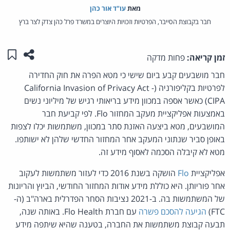
מאת‏
עו"ד אור כהן
חבר בקבוצת הסייבר, הפרטיות וזכויות היוצרים במשרד פרל כהן צדק לצר ברץ
שתפו ע
שמו
זמן קריאה:
פחות מדקה
חבר מושבעים קבע ביום שישי כי מטא הפרה את חוק החדירה
לפרטיות בקליפורניה (California Invasion of Privacy Act -
CIPA) כאשר אספה במכוון מידע בריאותי רגיש של מיליוני נשים
באמצעות אפליקציית מעקב המחזור Flo. לפי קביעת חבר
המושבעים, מטא ביצעה האזנת סתר במכוון, משתמשות יכלו לצפות
באופן סביר שנתוני המעקב אחר המחזור החדשי שלהן לא ישותפו.
מטא לא קיבלה הסכמה לאסוף מידע זה.
אפליקציית
Flo
הושקה בשנת 2016 כדי לעזור משתמשות לעקוב
אחר פוריותן. היא כוללת מידע אודות המחזור החודשי, הביוץ והריונות
של המשתמשות בה. ב-2021 נציבות הסחר הפדרלית בארה"ב (ה-
FTC)
הגיעה להסכם פשרה
עם חברת Flo Health. באותה שנה,
תבעה קבוצת משתמשות את החברה, בטענה שהיא שיתפה מידע