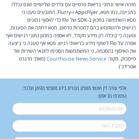
מזהה אישי ונתוני בריאות פרטיים עם צדדים שלישיים שגם נכללו
בתביעה, כמו מטא, AppsFlyer ו-Flurry. התובעים טענו כי
מטא השתמשה במכוון ב-SDK של Flo כדי לאסוף נתונים
רגישים ולהשתמש בהם למטרות פרסום. מטא דחתה את הטענות,
וטענה כי קיבלה רק מידע מקודד, לא אספה במכוון נתוני רגישים ואף
אסרה על Flo לשתף מידע בריאותי רגיש. מטא אף טענה כי ביצעה
את האיסוף בהסכמה, כי המשתמשות הסכימו לתנאי השירות של
פייסבוק. מקור:
Courthouse News Service
(מאת: מרגרט
אטרידג')
אלפי עורכי דין ואנשי משפט נעזרים בידע משפטי מהימן ועדכני.
הצטרפו גם אתם:
שם משתמש
*
דואל
*