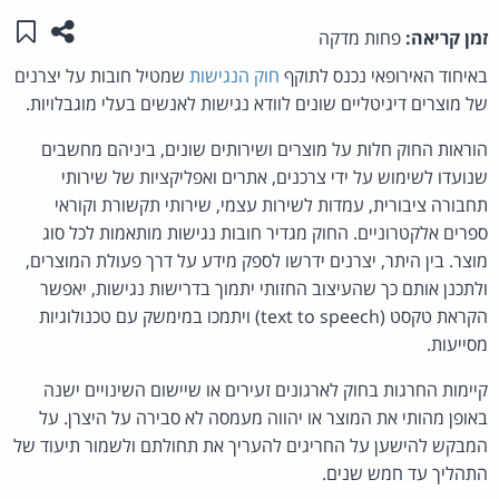
שתפו ע
שמו
זמן קריאה:
פחות מדקה
באיחוד האירופאי נכנס לתוקף
חוק הנגישות
שמטיל חובות על יצרנים
של מוצרים דיגיטליים שונים לוודא נגישות לאנשים בעלי מוגבלויות.
הוראות החוק חלות על מוצרים ושירותים שונים, ביניהם מחשבים
שנועדו לשימוש על ידי צרכנים, אתרים ואפליקציות של שירותי
תחבורה ציבורית, עמדות לשירות עצמי, שירותי תקשורת וקוראי
ספרים אלקטרוניים. החוק מגדיר חובות נגישות מותאמות לכל סוג
מוצר. בין היתר, יצרנים ידרשו לספק מידע על דרך פעולת המוצרים,
ולתכנן אותם כך שהעיצוב החזותי יתמוך בדרישות נגישות, יאפשר
הקראת טקסט (text to speech) ויתמכו במימשק עם טכנולוגיות
מסייעות.
קיימות החרגות בחוק לארגונים זעירים או שיישום השינויים ישנה
באופן מהותי את המוצר או יהווה מעמסה לא סבירה על היצרן. על
המבקש להישען על החריגים להעריך את תחולתם ולשמור תיעוד של
התהליך עד חמש שנים.