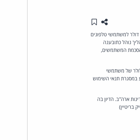
העומד
שתפו עמוד זה
שמור ב"תכנים שלי"
בראש
 קליפורניה, קבע ש- Google תשלם פיצויים בסך של יותר מ-314.6 מיליון דולר למשתמשי טלפונים
קבוצת
. ההליך נוהל כתובענה
קליפורניה, ועסק באיסוף מידע ממכשירים במצב סרק (idle), ללא הסכמת המשתמשים,
האינטרנט,
תוני הסלולר של משתמשי
הסייבר
ע במסגרת תנאי השימוש
וזכויות
לת תביעה דומה בבית משפט פדרלי בסן חוזה בשם משתמשי אנדרואיד ביתר 49 מדינות ארה"ב. הדיון בה
היוצרים
 בריטיין)
של
פרל