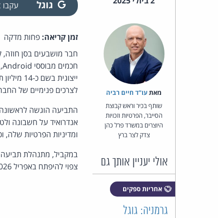
2 ביולי 2025
גוגל
עקבו
זמן קריאה:
פחות מדקה
ח
לצרכים פנימיים של החברה
מאת‏
עו"ד חיים רביה
שותף בכיר וראש קבוצת
הסייבר, הפרטיות וזכויות
אנדרואיד על חשבונה ולט
היוצרים במשרד פרל כהן
ומדיניות הפרטיות שלה, 
צדק לצר ברץ
אולי יעניין אותך גם
צפוי להיפתח באפריל 2026. גוגל הודיעה כי בכוונתה לערער על פסק הדין. מקור:
אחריות ספקים
גרמניה: גוגל