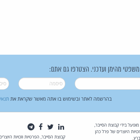
 משפטי מהימן ועדכני. הצטרפו גם אתם:
סיסמה
*
סיסמה
בהרשמה לאתר ובשימוש בו אתה מאשר שקראת את
תנאי
law.co.il מופעל בידי קבוצת הסייבר,
לינקדאין
טוויטר
פייסבוק
טלגרם
כויות היוצרים של פרל כהן
קבוצת הסייבר, הפרטיות וזכויות היוצרים
רץ.