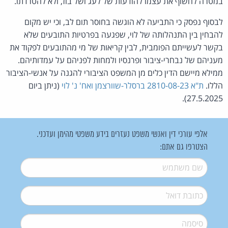
במטרה לחשוף את עצמו להודעות של לעג ושל בוז, ולא להטרדתו.
לבסוף נפסק כי התביעה לא הוגשה בחוסר תום לב, וכי יש מקום
להבחין בין התנהלותה של לוי, שפגעה בפרטיות התובעים שלא
בקשר לעשייתם הפומבית, לבין קריאות של מי מהתובעים לפקוד את
מעניהם של נבחרי-ציבור ופרנסיו ולמחות לפניהם על עמדותיהם.
ממילא מיישם הדין כלים מן המשפט הציבורי להגנה על אנשי-הציבור
הללו.
ת"א 2810-08-23 ברסלר-שוורצמן ואח' נ' לוי
(ניתן ביום
27.5.2025).
אלפי עורכי דין ואנשי משפט נעזרים בידע משפטי מהימן ועדכני.
הצטרפו גם אתם:
שם משתמש
*
דואל
*
סיסמה
*