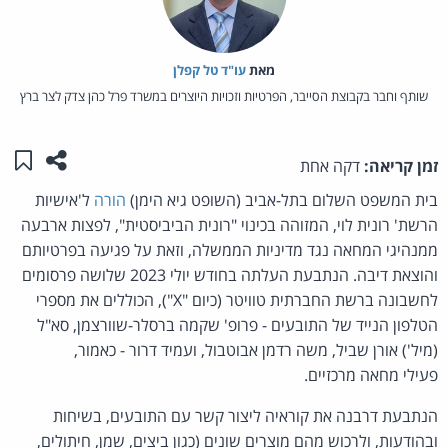
מאת‏
עו"ד טל קפלן
שותף וחבר בקבוצת הסייבר, הפרטיות וזכויות היוצרים במשרד פרל כהן צדק לצר ברץ
שתפו ע
שמו
זמן קריאה:
דקה אחת
בית המשפט השלום בתל-אביב (השופט גיא הימן)
הורה
ל'אישיות
הרשת' רונית לוי, המזוהה בכינוי "רונית הביביסטית", לפצות ארבעה
ממנהיגי המחאה נגד מדיניות הממשלה, וזאת על פגיעה בפרטיותם
והוצאת דיבה. הנתבעת העלתה בחודש יולי 2023 שלושה פרסומים
לחשבונה ברשת החברתית טוויטר (כיום "X"), הכוללים את מספרי
הטלפון הנייד של התובעים - פרופ' שקמה ברסלר-שוורצמן, סא"ל
(מיל') אורן שביל, משה רדמן אבוטבול, ועמיד דרור - כאמור,
פעילי מחאה מרכזיים.
הנתבעת דרבנה את קוראיה ליצור קשר עם התובעים, בשיחות
ובהודעות, ולרכוש מהם מוצרים שונים (כגון ביצים, שמן, חיתולים,