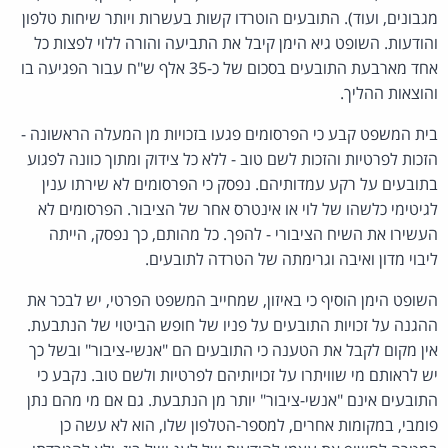
מגבונים, ועוד). התובעים הוטרדו קשות בעשרות ויותר שיחות טלפון
והודעות. השופט גיא הימן קיבל את התביעה והורה ללוי לפצות כל
אחד מארבעת התובעים בסכום של כ-35 אלף ש"ח עבור הפגיעה בו
והוצאות ההליך.
בית המשפט קבע כי הפרסומים פגעו בזכויות מן המעלה הראשונה -
הזכות לפרטיות והזכות לשם טוב - ללא כל צידוק ומתוך כוונה לפגוע
בתובעים על רקע עמדותיהם. נפסק כי הפרסומים לא שירתו ענין
לגיטימי כלשהו של לוי או אינטרס אחר של הציבור. הפרסומים לא
העשירו את השיח הציבורי - להפך. כל מהותם, כך נפסק, הייתה
ליבוי מדון ואיבה וגרימתה של הטרדה לתובעים.
השופט הימן הוסיף כי באיזון, שמחייב המשפט הפרטי, יש לבכר את
ההגנה על זכויות התובעים על פניו של חופש הביטוי של הנתבעת.
אין מקום לקבל את הטענה כי התובעים הם "אנשי-ציבור" ובשל כך
יש לראותם מי שוויתרו על זכויותיהם לפרטיות ולשם טוב. נקבע כי
התובעים אינם "אנשי-ציבור" יותר מן הנתבעת. גם אם מי מהם נתן
פומבי, במקומות אחרים, למספר-הטלפון שלו, הוא לא עשה כן