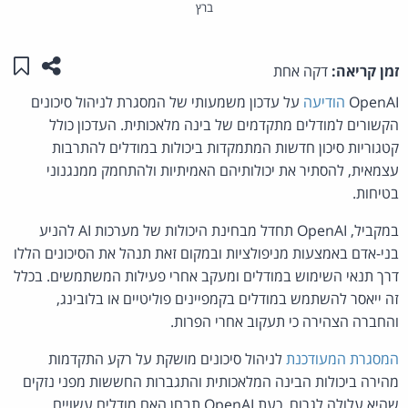
ברץ
שתפו ע
שמו
זמן קריאה:
דקה אחת
OpenAI
הודיעה
על עדכון משמעותי של המסגרת לניהול סיכונים
הקשורים למודלים מתקדמים של בינה מלאכותית. העדכון כולל
קטגוריות סיכון חדשות המתמקדות ביכולות במודלים להתרבות
עצמאית, להסתיר את יכולותיהם האמיתיות ולהתחמק ממנגנוני
בטיחות.
במקביל, OpenAI תחדל מבחינת היכולות של מערכות AI להניע
בני-אדם באמצעות מניפולציות ובמקום זאת תנהל את הסיכונים הללו
דרך תנאי השימוש במודלים ומעקב אחרי פעילות המשתמשים. בכלל
זה ייאסר להשתמש במודלים בקמפיינים פוליטיים או בלובינג,
והחברה הצהירה כי תעקוב אחרי הפרות.
המסגרת המעודכנת
לניהול סיכונים מושקת על רקע התקדמות
מהירה ביכולות הבינה המלאכותית והתגברות החששות מפני נזקים
שהיא עלולה לגרום. כעת OpenAI תבחן האם מודלים עשויים