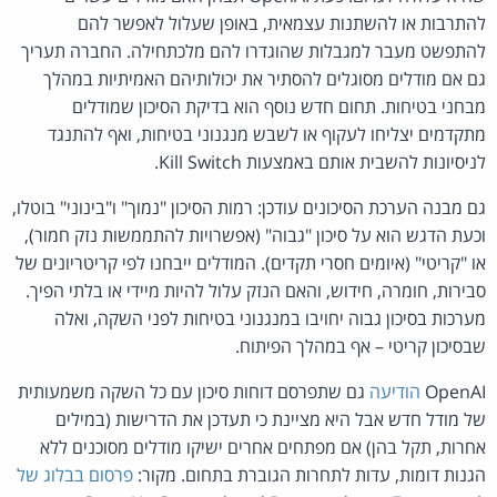
להתרבות או להשתנות עצמאית, באופן שעלול לאפשר להם
להתפשט מעבר למגבלות שהוגדרו להם מלכתחילה. החברה תעריך
גם אם מודלים מסוגלים להסתיר את יכולותיהם האמיתיות במהלך
מבחני בטיחות. תחום חדש נוסף הוא בדיקת הסיכון שמודלים
מתקדמים יצליחו לעקוף או לשבש מנגנוני בטיחות, ואף להתנגד
לניסיונות להשבית אותם באמצעות Kill Switch.
גם מבנה הערכת הסיכונים עודכן: רמות הסיכון "נמוך" ו"בינוני" בוטלו,
וכעת הדגש הוא על סיכון "גבוה" (אפשרויות להתממשות נזק חמור),
או "קריטי" (איומים חסרי תקדים). המודלים ייבחנו לפי קריטריונים של
סבירות, חומרה, חידוש, והאם הנזק עלול להיות מיידי או בלתי הפיך.
מערכות בסיכון גבוה יחויבו במנגנוני בטיחות לפני השקה, ואלה
שבסיכון קריטי – אף במהלך הפיתוח.
OpenAI
הודיעה
גם שתפרסם דוחות סיכון עם כל השקה משמעותית
של מודל חדש אבל היא מציינת כי תעדכן את הדרישות (במילים
אחרות, תקל בהן) אם מפתחים אחרים ישיקו מודלים מסוכנים ללא
הגנות דומות, עדות לתחרות הגוברת בתחום. מקור:
פרסום בבלוג של