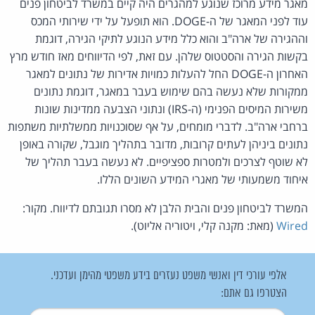
מאגר מידע מרוכז שנוגע למהגרים היה קיים במשרד לביטחון פנים
עוד לפני המאגר של ה-DOGE. הוא תופעל על ידי שירותי המכס
וההגירה של ארה"ב והוא כלל מידע הנוגע לתיקי הגירה, דוגמת
בקשות הגירה והסטטוס שלהן. עם זאת, לפי הדיווחים מאז חודש מרץ
האחרון ה-DOGE החל להעלות כמויות אדירות של נתונים למאגר
ממקורות שלא נעשה בהם שימוש בעבר במאגר, דוגמת נתונים
משירות המיסים הפנימי (ה-IRS) ונתוני הצבעה ממדינות שונות
ברחבי ארה"ב. לדברי מומחים, על אף שסוכנויות ממשלתיות משתפות
נתונים ביניהן לעתים קרובות, מדובר בתהליך מוגבל, שקורה באופן
לא שוטף לצרכים ולמטרות ספציפיים. לא נעשה בעבר תהליך של
איחוד משמעותי של מאגרי המידע השונים הללו.
המשרד לביטחון פנים והבית הלבן לא מסרו תגובתם לדיווח. מקור:
Wired
(מאת: מקנה קלי, ויטוריה אליוט).
אלפי עורכי דין ואנשי משפט נעזרים בידע משפטי מהימן ועדכני.
הצטרפו גם אתם: