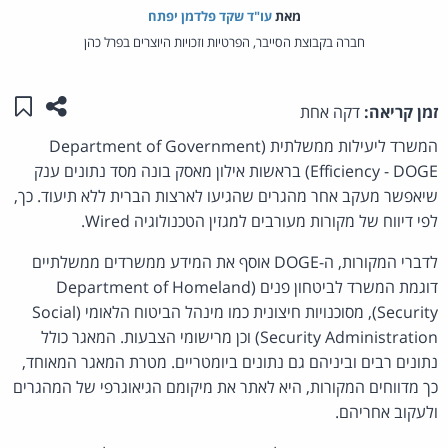
מאת‏
עו"ד שקד פלדמן יפתח
חברה בקבוצת הסייבר, הפרטיות וזכויות היוצרים בפרל כהן
שתפו ע
שמו
זמן קריאה:
דקה אחת
המשרד ליעילות ממשלתית (Department of Government
Efficiency - DOGE) בראשות אילון מאסק בונה מסד נתונים ענק
שיאפשר מעקב אחר מהגרים שהגיעו לארצות הברית ללא תיעוד. כך,
לפי דיווח של מקורות מעורבים למגזין הטכנולוגיה Wired.
לדברי המקורות, ה-DOGE אוסף את המידע ממשרדים ממשלתיים
דוגמת המשרד לביטחון פנים (Department of Homeland
Security), מסוכנויות חיצונית כמו מינהל הביטוח הלאומי (Social
Security Administration) וכן מרישומי הצבעות. המאגר כולל
נתונים רבים וביניהם גם נתונים ביומטריים. מטרת המאגר המאוחד,
כך מדווחים המקורות, היא לאתר את מיקומם הגיאוגרפי של המהגרים
ולעקוב אחריהם.