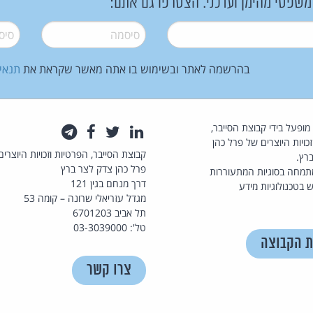
 משפטי מהימן ועדכני. הצטרפו גם אתם:
סיסמה
*
סיסמה
בהרשמה לאתר ובשימוש בו אתה מאשר שקראת את
תנאי
law.co.il מופעל בידי קבוצת הסייבר,
לינקדאין
טוויטר
פייסבוק
טלגרם
כויות היוצרים של פרל כהן
קבוצת הסייבר, הפרטיות וזכויות היוצרים
רץ.
פרל כהן צדק לצר ברץ
תמחה בסוגיות המתעוררות
דרך מנחם בגין 121
 בטכנולוגיות מידע
מגדל עזריאלי שרונה – קומה 53
תל אביב 6701203
טל': 03-3039000
ת הקבוצה
צרו קשר