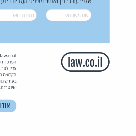
אלפי עורכי דין ואנשי משפט נעזרים בידע
שם משתמש
*
דואל
*
הפרטיות וז
צדק לצר ב
הקבוצה מ
בעת שימוש
ואינטרנט.
אודו