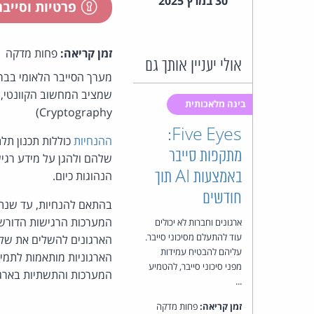
30 במרץ 2025
פרטיות וסייב
זמן קריאה:
פחות מדקה
אולי יעניין אותך גם
מערך הסייבר הלאומי בבריטניה (SC
בינה מלאכותית
Cryptography)
Five Eyes:
ההנחיות
כוללות תכנון תל
מתקפות סייבר
שלהם ולהגן על מידע רגי
באמצעות AI תוך
הנהוגות כיום.
חודשים
ארגונים וחברות לא יכולים
עוד להתעלם מסיכוני סייבר.
עליהם להבטיח עמידות
מפני סיכוני סייבר, להטמיע
המערכות והתשתיות בארגו
...
זמן קריאה:
פחות מדקה