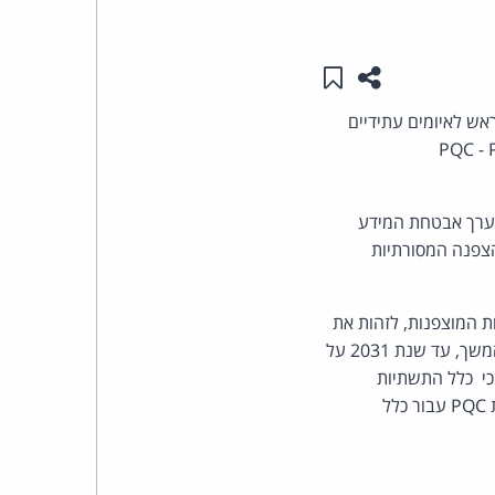
העומד
שתפו עמוד זה
שמור ב"תכנים שלי"
בראש
אש לאיומים עתידיים
קבוצת
וונטית .(PQC - Post-Quantum
האינטרנט,
מערך אבטחת המידע
הצפנה המסורתיות
הסייבר
וזכויות
והתשתיות המוצפנות, לזהות את
המערכות הרגישות הדורשות מעבר ל – PQC, ולגבש תוכנית פעולה ראשונית להובלת התהליך. בהמשך, עד שנת 2031 על
היוצרים
שות שזוהו, ולוודא כי כלל התשתיות
של
הארגוניות מותאמות לתמיכה בטכנולוגיה החדשה. לבסוף, עד שנת 2035, עליהם לאמץ את הצפנת PQC עבור כלל
פרל