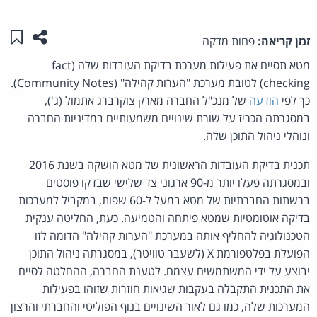
שתפו ע
שמו
זמן קריאה:
פחות מדקה
מטא תסיים את פעילות מערכת בדיקת העובדות שלה (fact
checking) לטובת מערכת "הערות קהילה" (Community Notes).
כך לפי
הודעה
של מנכ"ל החברה מארק צוקרברג אתמול (ג'),
במסגרתה הכריז על שורת שינויים משמעותיים במדיניות החברה
ונוהלי ניהול התוכן שלה.
תכנית בדיקת העובדות הראשונית של מטא הושקה בשנת 2016
ובמסגרתה פעלו יותר מ-90 ארגוני צד שלישי שבדקו פוסטים
ברשתות החברתיות של מטא במעל ל-60 שפות, במקביל למערכות
בדיקה אוטומטיות שמטא פיתחה והטמיעה. כעת, החליטה ענקית
הטכנולוגיה להחליף אותה במערכת "הערות קהילה" הדומה לזו
הפועלת בפלטפורמת X (לשעבר טוויטר), במסגרתה ניהול התוכן
יבוצע על ידי המשתמשים עצמם. לטענת החברה, ההחלטה לסיים
את התכנית התקבלה בעקבות שגיאות חוזרות שזוהו בפעילות
המערכות שלה, כמו גם לאור השינויים בנוף הפוליטי והחברתי והרצון