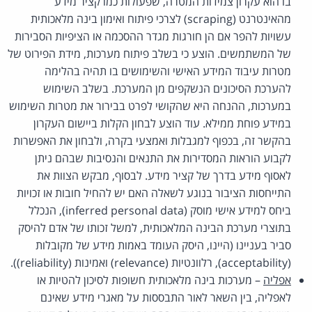
בו הוא עקרון צמידות המטרה, שפעולות כמו קציר מידע
מהאינטרנט (scraping) לצרכי פיתוח ואימון בינה מלאכותית
עשויות להפר אם הן חורגות מגדר ההסכמה או הציפיות הסבירות
של המשתמשים. הוצע כי בשלב פיתוח מערכות, מידת הפירוט של
מטרות עיבוד המידע האישי והשימושים בו תהיה בהלימה
להערכת הסיכונים הנשקפים מן המערכת. בשלב השימוש
במערכות, ההנחה היא שהקושי לפרט בבירור את מטרות השימוש
במידע פוחת ממילא. עוד הוצע לבחון הקלות ביישום העקרון
בהקשר זה, בכפוף למגבלות ואמצעי בקרה, ולבחון את האפשרות
לקבוע הוראות המסדירות את התנאים והנסיבות שבהם ניתן
לאסוף מידע בדרך של קציר מידע. לבסוף, מבקש הצוות את
התייחסות הציבור בנוגע לשאלה האם יש להחיל חובות או זכויות
ביחס למידע אישי מוסק (inferred personal data), הנכלל
בתוצרי מערכת הבינה המלאכותית, למשל זכותו של אדם להיסק
סביר בעניינו (היינו, היסק העומד באמות מידע של מקובלות
(acceptability), רלוונטיות (relevance) ואמינות (reliability)).
אפליה
– מערכות בינה מלאכותית חשופות לסיכון להטיות או
לאפליה, בין השאר לאור התבססות על מאגרי מידע שאינם