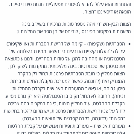
והתחרות והוא עלול להביא לסיכונים תפעוליים דוגמת סיכוני סייבר,
הונאה או דיסאינפורמציה.
הצוות הבין-משרדי זיהה מספר סוגיות מרכזיות בשילוב בינה
מלאכותית בסקטור הפיננסי, שביחס אליהן מסר את המלצותיו:
הסברתיות (שקיפות)
– קיומה של דרישת הסברתיות (או שקיפות)
עלולה להעלות קשיים הנובעים בין השאר ממידת בשלותה של
הטכנולוגיה או מהחובה להגן על סודות מסחריים, ולמנוע כתוצאה
את כניסתן של טכנולוגיות בינה מלאכותית מתקדמות לשוק. לכן,
הצוות ממליץ כי חובת הסברתיות פרטנית תחול רק במקרה
המצדיק זאת (לדוגמה, כאשר המערכת מקבלת החלטות ברמת
סיכון גבוהה, או כאשר המעורבות האנושית בקבלת ההחלטות
זניחה). החובה לא תחול מקום בו הטכנולוגיה היא רק גורם מסייע
בקבלת ההחלטה. עוד ממליץ הצוות, כי גם במקרים בהם צריכה
לחול על פניו דרישת הסברתיות פרטנית, יש מקום להכיר בחלופות
"מפצות" (לדוגמה, בקרה קפדנית של תוצאות המערכת).
מעורבות אנושית
– מעורבות ופיקוח אנושיים על קבלת החלטות
אלגוריתמיות מאפשרים להתמודד עם תקלות וכשלים בדיוק