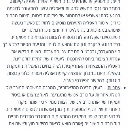
מייצגים מספיק או שהמידע בהם משקף הטיות ואפליה קיימות.
במגזר הפיננסי החשש להטיות ולאפליה עשוי להתעורר לדוגמה
בנוגע למתן אשראי או לתמחור של פוליסות ביטוח. הצוות מבהיר
כי דיני איסור האפליה הקיימים מוסיפים לחול גם כאשר נעשה
שימוש במערכות בינה מלאכותית, ומציע כי הרגולטורים
הפיננסיים ישקלו פעולות נוספות להכוונת הגורמים המפוקחים
בכל הנוגע לבקרה ונקיטת אמצעים לזיהוי ומניעת הטיות לכל אורך
חיי המערכת, ובפרט ביחס לתוצרי המערכת. הצוות מבקש את
עמדת הציבור ביחס להיתכנות וליעילות של החלת דוקטרינת
האפליה התוצאתית האמריקנית (לפיה בחינת האפליה מתמקדת
בשאלה האם במבחן התוצאה קיימת אפליה אסורה כלפי קבוצות
מוגנות), בהקשר הפיננסי בארץ.
אחריות
– בעידן הבינה המלאכותית, המבנה המשפטי המוכר של
הטלת אחריות על גורם אנושי מתערער, לאור צמצום או ביטול
תפקידו של אותו גורם אנושי. הצוות ממליץ כי יישמר עיקרון
האחריות של הגוף המפוקח, תוך מתן אפשרות לגופים המפוקחים
לקבוע חובת שיפוי במקרים המתאימים במסגרת הסדרים חוזיים
מול גורמים חיצוניים (אותם מוצע לראות כמיקור חוץ וליישם את