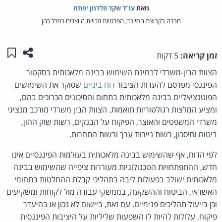
מאת‏
עו"ד שקד פלדמן יפתח
חברה בקבוצת הסייבר, הפרטיות וזכויות היוצרים בפרל כהן
שתפו ע
שמו
זמן קריאה:
5 דקות
הצוות הבין-משרדי לבחינת השימוש בבינה מלאכותית בסקטור
הפיננסי מפרסם להערות הציבור
דוח ביניים
שסוקר את השימושים
הפוטנציאליים בבינה מלאכותית בתחום והסיכונים הכרוכים בהם,
ומציע המלצות רגולטוריות תואמות. הצוות הבין משרדי מורכב מנציגי
משרדי המשפטים והאוצר, הפיקוח על הבנקים, רשות שוק ההון,
ביטוח וחיסכון, רשות ניירות ערך ורשות התחרות.
לפי הדוח, אף שהשימוש בבינה מלאכותית בעולמות הפיננסיים אינו
חדש, ההתפתחויות הטכנולוגיות מעוררות ציפייה שהשימוש בבינה
מלאכותית ישולב בפעולות ליבה בתהליכי קבלת ההחלטות בתחומי
האשראי, הביטוח וההשקעה, בממשקי עבודה מול לקוחות ומשקיעים
וכן בייעול תהליכים פנימיים. עם זאת, ביישום לא נכון או בהיעדר
פיקוח, עלולות להיות לו השפעות שליליות על היציבות הפיננסית