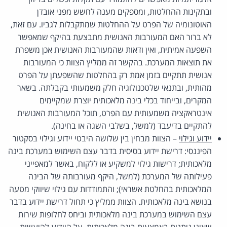
ובתקינות ההחלטות, ומספקים מענה לחשש מפני אובדן
האוטונומיה של הפרט על ההחלטות שמתקבלות לגביו. עם זאת,
לא ברור האם המעורבות האנושית מתבצעת בהיקף שמאפשר
השפעה אמיתית, ואין ודאות שהמעורבות האנושית אכן משפרת
את תוצאות המערכת. בהקשר זה ממליץ הצוות כי המעורבות
אנושית תתקיים בזמן אמת רק בהחלטות שהשפעתן על הפרט
מהותית, ובתנאי שלטכנולוגיה חלק משמעותי בקבלתה. בשאר
המקרים, ובייחוד בכלי בינה מלאכותית יוצרת שמקיימים
אינטראקציה משמעותית עם הפרט, תוכל המעורבות האנושית
להתקיים בדיעבד (למשל, בשלבי השגה או בחינה).
יידוע וגילוי
– הצוות מבחין בין שלושה היבטי יידוע וגילוי בסקטור
הפיננסי: דרישת יידוע בסיסית בדבר עצם השימוש במערכת בינה
מלאכותית; דרישות גילוי למשקיע או ללקוח, באשר למאפייני
פעילותה של המערכת (למשל, היקף מעורבותה של הבינה
המלאכותית בהחלטת אשראי); והתמודדות עם גילוי שיווקי מטעה
בנושא בינה מלאכותית. הצוות ממליץ כי תחול דרישת יידוע בדבר
עצם השימוש במערכת בינה מלאכותית וביחס לחלופות שירות
שאינן ניתנות באמצעות בינה מלאכותית. על היידוע להיעשות