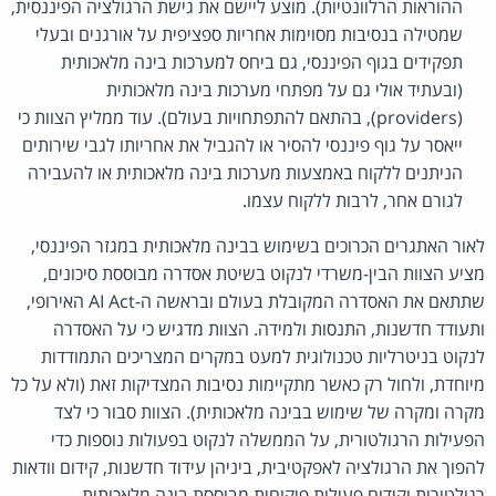
ההוראות הרלוונטיות). מוצע ליישם את גישת הרגולציה הפיננסית,
שמטילה בנסיבות מסוימות אחריות ספציפית על אורגנים ובעלי
תפקידים בגוף הפיננסי, גם ביחס למערכות בינה מלאכותית
(ובעתיד אולי גם על מפתחי מערכות בינה מלאכותית
(providers), בהתאם להתפתחויות בעולם). עוד ממליץ הצוות כי
ייאסר על גוף פיננסי להסיר או להגביל את אחריותו לגבי שירותים
הניתנים ללקוח באמצעות מערכות בינה מלאכותית או להעבירה
לגורם אחר, לרבות ללקוח עצמו.
לאור האתגרים הכרוכים בשימוש בבינה מלאכותית במגזר הפיננסי,
מציע הצוות הבין-משרדי לנקוט בשיטת אסדרה מבוססת סיכונים,
שתתאם את האסדרה המקובלת בעולם ובראשה ה-AI Act האירופי,
ותעודד חדשנות, התנסות ולמידה. הצוות מדגיש כי על האסדרה
לנקוט בניטרליות טכנולוגית למעט במקרים המצריכים התמודדות
מיוחדת, ולחול רק כאשר מתקיימות נסיבות המצדיקות זאת (ולא על כל
מקרה ומקרה של שימוש בבינה מלאכותית). הצוות סבור כי לצד
הפעילות הרגולטורית, על הממשלה לנקוט בפעולות נוספות כדי
להפוך את הרגולציה לאפקטיבית, ביניהן עידוד חדשנות, קידום וודאות
רגולטורית וקידום פעילות פיקוחית מבוססת בינה מלאכותית