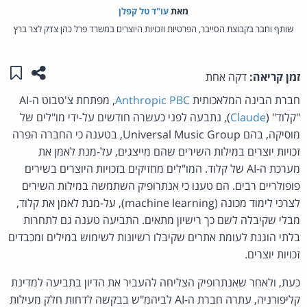
מאת‏
עו"ד טל קפלן
שותף וחבר בקבוצת הסייבר, הפרטיות וזכויות היוצרים במשרד פרל כהן צדק לצר ברץ
שתפו ע
שמו
זמן קריאה:
דקה אחת
חברת הבינה המלאכותית
Anthropic PBC
, מפתחת צ'טבוט ה-AI
"קלוד" (
Claude
), נתבעה לפני כעשרה חודשים על-ידי מו"לים של
מוסיקה, בהם Universal Music Group, בטענה כי החברה הפרה
זכויות יוצרים במילות השירים שהם מייצגים, על-מנת לאמן את
מערכת ה-AI של קלוד. המו"לים מחזיקים בזכויות היוצרים בשירים
פופולריים רבים. הם טענו כי אנתרופיק השתמשה במילות השירים
לצרכי לימוד מכונה (machine learning), על-מנת לאמן את קלוד,
מבלי שקיבלה לשם כך רישיון מתאים. התביעה טענה גם לתחרות
בלתי הוגנת לעומת אתרים שקיבלו רשיונות לשימוש במילים ומכבדים
זכויות יוצרים.
כעת, ולאחר שאנתרופיק הצליחה להעביר את הדיון בתביעה למדינת
קליפורניה, עתרה חברת ה-AI לביהמ"ש בבקשה לדחות חלק מעילות