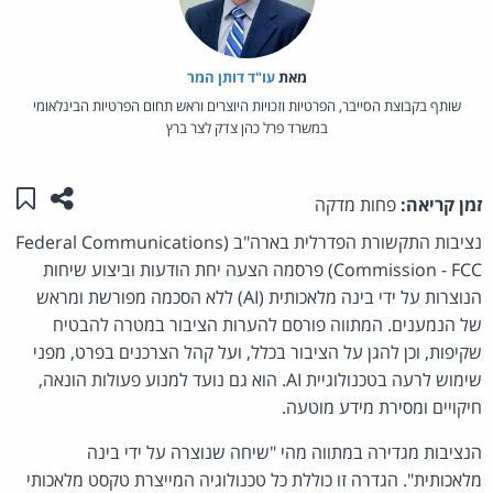
מאת‏
עו"ד דותן המר
שותף בקבוצת הסייבר, הפרטיות וזכויות היוצרים וראש תחום הפרטיות הבינלאומי
במשרד פרל כהן צדק לצר ברץ
שתפו ע
שמו
זמן קריאה:
פחות מדקה
נציבות התקשורת הפדרלית בארה"ב (Federal Communications
Commission - FCC) פרסמה הצעה יחת הודעות וביצוע שיחות
הנוצרות על ידי בינה מלאכותית (AI) ללא הסכמה מפורשת ומראש
של הנמענים. המתווה פורסם להערות הציבור במטרה להבטיח
שקיפות, וכן להגן על הציבור בכלל, ועל קהל הצרכנים בפרט, מפני
שימוש לרעה בטכנולוגיית AI. הוא גם נועד למנוע פעולות הונאה,
חיקויים ומסירת מידע מוטעה.
הנציבות מגדירה במתווה מהי "שיחה שנוצרה על ידי בינה
מלאכותית". הגדרה זו כוללת כל טכנולוגיה המייצרת טקסט מלאכותי