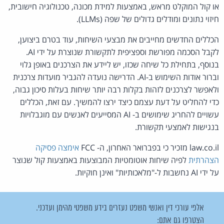
או קול המוקלט מראש, באמצעות למידת מכונה, טכנולוגיה חישובית,
חיזוי נתונים ומודלים גדולים של שפה (LLMs).
הכללים החדשים מחייבים את מבצעי השיחות, עוד בטרם ביצוען,
לקבל הסכמה מפורשת וספציפית לתקשורת שנוצרת על ידי AI.
בנוסף, בתחילת כל שיחה שכזו, יש ליידע את הצרכנים באופן גלוי
וברור אודות השימוש ב-AI. הדרישה נועדה להגביר מועדות צרכנית
ולאפשר לצרכנים לזהות בקלות רבה יותר שיחות בעלות סיכון גבוה,
כדי להחליט על דעת עצמם כיצד ירצו להמשיך. עם זאת, הכללים
עשויים להחריג שימושים ב- AI המסייעים לאנשים עם מוגבלויות
בנגישות לאמצעי תקשורת.
law.co.il מזכיר כי בפברואר האחרון, ה- FCC
אימצה פסיקה
הצהרתית
לפיה שיחות אוטומטיות המבוצעות באמצעות קול שנוצר
על ידי AI נחשבות ל-"מלאכותיות" ואינן חוקיות.
אלפי עורכי דין ואנשי משפט נעזרים בידע משפטי מהימן ועדכני.
הצטרפו גם אתם: