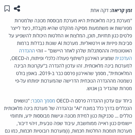
שתפו ע
שמו
זמן קריאה:
דקה אחת
"מערכת בינה מלאכותית היא מערכת מבוססת מכונה שלמטרות
מפורשות או משתמעות מסיקה מהקלט שהיא מקבלת, כיצד לייצר
פלטים כגון תחזיות, תוכן, המלצות או החלטות היכולות להשפיע על
סביבות פיזיות או וירטואליות. מערכות AI שונות נבדלות ברמות
האוטונומיה וההסתגלות שלהן לאחר היישום" – זוהי
ההגדרה
העדכנית
שמציע האירגון לשיתוף פעולה כלכלי ופיתוח, ה-OECD,
למערכות בינה מלאכותית. זהו עדכון להגדרה ב"עקרונות הבינה
המלאכותית", מסמך שהאירגון פרסם כבר ב-2019. באופן בולט
נשמטה מההגדרה הנוכחית הדרישה שהמערכות יפותחו על-פי
מטרות שהגדיר בן אנוש.
ביחד עם עדכון ההגדרה פרסם ה-OECD
מסמך הסבר
: "נושאים
הנכללים בדרך כלל במונח "AI" ובהגדרה של מערכת בינה מלאכותית
כוללים ... טכניקות כגון למידת מכונה וגישות מבוססות ידע, ותחומי
יישומים כגון ראייה ממוחשבת, עיבוד שפה טבעית, זיהוי דיבור,
מערכות תומכות החלטות חכמות, (ו)מערכות רובוטיות חכמות, כמו גם