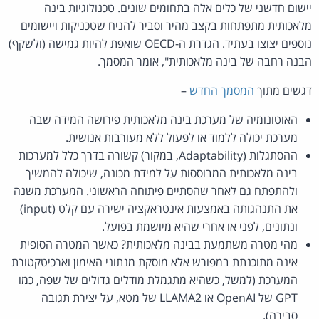
יישום חדשני של כלים אלה בתחומים שונים. טכנולוגיות בינה
מלאכותית מתפתחות בקצב מהיר וסביר להניח שטכניקות ויישומים
נוספים יצוצו בעתיד. הגדרת ה-OECD שואפת להיות גמישה (ולשקף)
הבנה רחבה של בינה מלאכותית", אומר המסמך.
דגשים מתוך
המסמך החדש
–
האוטונומיה של מערכת בינה מלאכותית פירושה המידה שבה
מערכת יכולה ללמוד או לפעול ללא מעורבות אנושית.
ההסתגלות (Adaptability, במקור) קשורה בדרך כלל למערכות
בינה מלאכותית המבוססות על למידת מכונה, שיכולה להמשיך
ולהתפתח גם לאחר שהסתיים פיתוחה הראשוני. המערכת משנה
את התנהגותה באמצעות אינטראקציה ישירה עם קלט (input)
ונתונים, לפני או אחרי שהיא מיושמת בפועל.
מהי מטרה משתמעת בבינה מלאכותית? כאשר המטרה הסופית
אינה מתוכנתת במפורש אלא מוסקת מנתוני האימון וארכיטקטורת
המערכת (למשל, כשהיא מתגמלת מודלים גדולים של שפה, כמו
GPT של OpenAI או LLAMA2 של מטא, על יצירת תגובה
סבירה).