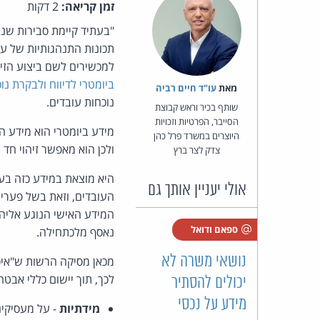
זמן קריאה:
2 דקות
"בעתיד קיימת סבירות שנהי
תכונות התנהגותיות של עוב
למכשירים לשם ביצוע הזי
ביומטרי לדיווח ולבקרת נ
מאת‏
עו"ד חיים רביה
נוכחות עובדים.
שותף בכיר וראש קבוצת
הסייבר, הפרטיות וזכויות
מידע ביומטרי הוא מידע ה
היוצרים במשרד פרל כהן
ולכן הוא מאפשר זיהוי חד 
צדק לצר ברץ
היא מוצאת במידע כזה בעי
אולי יעניין אותך גם
העובדים, וזאת בשל פערי
המידע האישי הנוגע אליה
ספאם ודואל
נאסף מלכתחילה.
נושאי משרה לא
מכאן מסיקה הרשות ש"איסו
לכך, תוך יישום כללי אבט
יכולים להסתיר
מידע על נכסי
מידתיות
- על מעסיקים