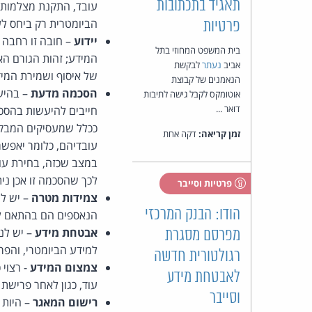
תאגיד בתכתובות
עובד, התקנת מצלמות ל
הביומטרית רק ביחס לע
פרטיות
יידוע
בית המשפט המחוזי בתל
המידע; זהות הגורם הא
אביב
נעתר
לבקשת
של איסוף ושמירת המידע
הנאמנים של קבוצת
הסכמה מדעת
– בהיע
אוטומקס לקבל גישה לתיבות
דואר ...
חייבים להיעשות בהסכ
ככלל שמעסיקים המבקשי
זמן קריאה:
דקה אחת
עובדיהם, כלומר יאפשר
במצב שכזה, בחירת עו
לכך שהסכמה זו אכן נית
פרטיות וסייבר
צמידות מטרה
– יש לו
הודו: הבנק המרכזי
הנאספים הם בהתאם לר
אבטחת מידע
– יש לנק
מפרסם מסגרת
למידע הביומטרי, והפר
רגולטורית חדשה
צמצום המידע
- רצוי 
לאבטחת מידע
עוד, כגון לאחר פרישת 
וסייבר
רישום המאגר
– היות