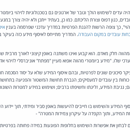
ה עדים לשימוש הולך וגובר של ארגונים גם בטכנולוגיות לזיהוי ביומטרי
דים, כגון דפוס וצורת הליכתם. כמו כן, בעתיד ייתכן ולא יהיה צורך במגע
הוי", כך צופה הרשות להגנת הפרטיות במדריך עדכני שפרסמה בענין
איס
וכחות עובדים במקום העבודה
. המדריך מתייחס לאיסוף מידע כזה בעיקר ב
מהווה חלק מאדם. הוא קבוע ואינו משתנה באופן קיצוני לאורך מרבית שנ
ערכי שלו. "מידע ביומטרי מהווה אפוא מעיין "מפתח" אוניברסלי לזיהוי א
קר סיכונים שונים לפרטיות, ובהם איסוף המידע שלא על יסוד הסכמה ח
 כוחות בין עובדים למעסיקים; הגברת תחושת המשטור והפגיעה בתחוש
ם; גניבת המידע, זליגתו וחשיפתו ברבים; ושימוש במידע למטרות השו
ף המידע והשימוש בו חייבים להיעשות באופן סביר ומידתי, תוך יידוע 
חת המידע, ותוך הקפדה על עיקרון צמידות המטרה" -
 לבחון את אפשרות השימוש בחלופות הפוגעות במידה פחותה בפרטיות הע