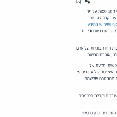
שתפו עמוד זה
שמור ב"תכנים שלי"
העומד
 המבוססות על זיהוי
 או בקרבה פיזית
בראש
וף ושימוש במידע
קשר עם דיווח ובקרת
קבוצת
האינטרנט,
ות חייו הבוגרות של אדם
דם", אומרת הרשות.
הסייבר
ופשית ומדעת של
וזכויות
ת השליטה של עובדים על
נות מהמטרה שלשמה
היוצרים
של
העובדים וקבלת הסכמתם
פרל
ובדים, כגון כרטיסי