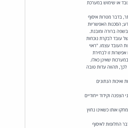
כהן
ובד או שימוש במערכת
צדק
, בין היתר, בדבר מטרות איסוף
דע; הסכנות האפשריות
לצר
 בשפה ברורה ומובנת.
ל עובד לבקרת נוכחות
ברץ.
העובד עצמו. "ראוי
אפשרות זו לבחירת
פועל
מערכות שאינן כאלו.
כך, תהווה עדות טובה
מ־1996
ת ואיכות הנתונים
הצפנה וקידוד ייחודיים
חקו אותו כשאינו נחוץ
ר החלופות לאיסוף