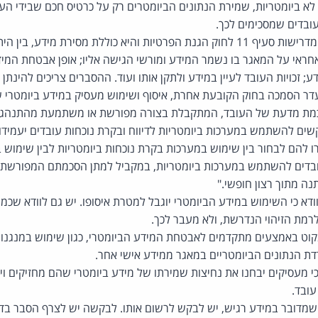
א ביומטריות, שמירת הנתונים הביומטרים רק על כרטיס חכם שבידי הע
ובדים שמסכימים לכך.
– חובה זו רחבה מדרישות סעיף 11 לחוק הגנת הפרטיות והיא כוללת מסירת מידע
חראי על המאגר בו נשמר המידע ומורשי הגישה אליו; אופן אבטחת המי
; זכויות העובד לעיין במידע ולתקן אותו ועוד. ההסברים צריכים להינתן
דר הסמכה בחוק הקובעת אחרת, איסוף ושימוש מעסיק במידע ביומטרי ש
מת מדעת של העובד, המתקבלת בצורה מפורשת או משתמעת מהתנהגות 
ם להשתמש במערכות ביומטריות לדיווח ובקרת נוכחות עובדים יעמידו 
ו להם לבחור בין שימוש במערכות בקרת נוכחות ביומטריות לבין שימוש ב
בדים להשתמש במערכות ביומטריות, במקביל למתן הסכמתם המפורשת ל
נה מתוך רצון חופשי."
ודא כי השימוש במידע הביומטרי יוגבל למטרת איסופו. יש גם לוודא שכמו
מת הזיהוי הנדרשת, ולא מעבר לכך.
וט באמצעים מתקדמים לאבטחת המידע הביומטרי, כגון שימוש במנגנוני 
דת הנתונים הביומטריים במאגר ממידע אישי אחר.
כי מעסיקים יבחנו את נחיצות שמירתו של מידע ביומטרי שהם מחזיקים וימ
עובד.
 שמדובר במידע רגיש, יש לבקש לרשום אותו. לבקשה יש לצרף הסבר בדב