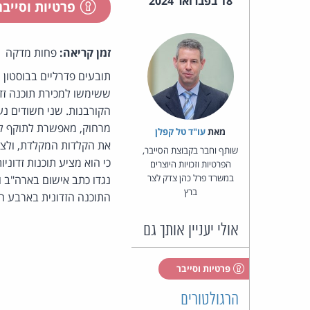
18 בפברואר 2024
פרטיות וסייב
זמן קריאה:
פחות מדקה
הקורבנות. שני חשודים נע
מרחוק, מאפשרת לתוקף לב
מאת‏
עו"ד טל קפלן
שותף וחבר בקבוצת הסייבר,
הפרטיות וזכויות היוצרים
במשרד פרל כהן צדק לצר
ברץ
התוכנה הזדונית בארבע ה
אולי יעניין אותך גם
פרטיות וסייבר
הרגולטורים