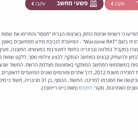
ר
פשעי מחשב
עקבו
עקבו
ששימשו למכירת תוכנה זדונית בשם "Warzone RAT" - המיועדת לגניבת מידע מ
צרו במקביל במלטה ובניגריה בחשד למעורבות במעשים. התוכנה, מעין 
חון ולהעתיק קבצים במחשב הנתקף, לבצע צילומי מסך, ללקט שמות 
כי הוא מציע תוכנות זדוניות למכירה משנת 2012, דרך אתרים ופורומים שונים המ
נגדו כתב אישום בארה"ב וביקשה את הסגרתו למדינה. החשוד, הנ
שנים האחרונות. מקור:
רויטרס
(מאת נייט ריימונד).