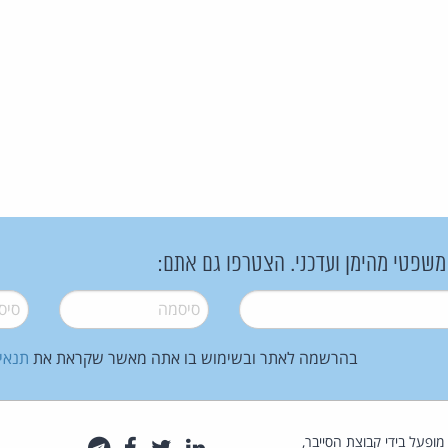
 משפטי מהימן ועדכני. הצטרפו גם אתם:
סיסמה
*
סיסמה
בהרשמה לאתר ובשימוש בו אתה מאשר שקראת את
תנאי
law.co.il מופעל בידי קבוצת הסייבר,
לינקדאין
טוויטר
פייסבוק
טלגרם