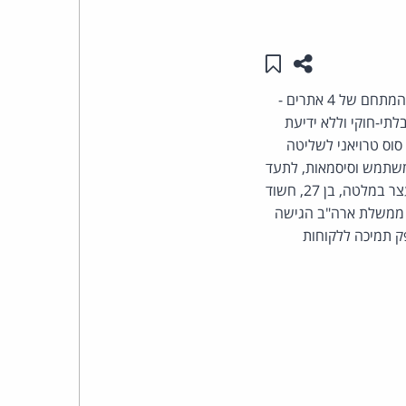
העומד
שתפו עמוד זה
שמור ב"תכנים שלי"
בראש
תובעים פדרליים בבוסטון הודיעו כי רשויות אכיפת החוק בארצות-הברית "תפסו" והחרימו את שמות המתחם של 4 אתרים -
קבוצת
מחשבים באופן בלתי-חוקי וללא ידיעת
סוס טרויאני לשליטה
האינטרנט,
משתמש וסיסמאות, לתעד
את הקלדות המקלדת, ולצפות במשתמשי המחשב המותקף באמצעות מצלמת הרשת. החשוד שנעצר במלטה, בן 27, חשוד
הסייבר
יועדים להאקרים. ממשלת ארה"ב הגישה
וסף, בן 31 מניגריה, חשוד כי סיפק תמיכה ללקוחות
וזכויות
היוצרים
של
פרל