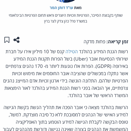
מאת‏
עו"ד דותן המר
שותף בקבוצת הסייבר, הפרטיות וזכויות היוצרים וראש תחום הפרטיות הבינלאומי
במשרד פרל כהן צדק לצר ברץ
שתפו ע
שמו
זמן קריאה:
פחות מדקה
רשות הגנת המידע בהולנד
הטילה
קנס של 10 מיליון אירו על חברת
שירותי הנסיעות אובר (Uber) בשל הפרות תקנות הגנת המידע
באירופה (GDPR). הפרות אלו נוגעות ליותר מ- 170 נהגים צרפתיים
אשר נתקלו במכשולים שהציבה אובר החוסמים את מימוש זכויות
הפרטיות שלהם. התלונה הוגשה בידי ארגון זכויות אדם המייצג נהגים
צרפתיים, אך הובאה בפני רשות הגנת המידע בהולנד לאור הימצאות
המשרד הראשי של אובר בהולנד.
הרשות בהולנד מצאה כי אובר הפכה את תהליך הגשת בקשת הגישה
למידע האישי של הנהגים למסובכת ללא כל סיבה מוצדקת. למשל,
טופס הבקשה לקבלת הגישה למידע הוטמע בתוך האפליקציה
המשמשת את הנהגים בצורה שאינה נגישה ודורשת מהנהגים לעבור