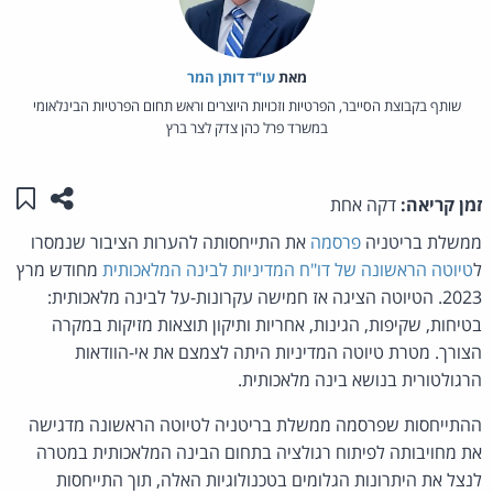
מאת‏
עו"ד דותן המר
שותף בקבוצת הסייבר, הפרטיות וזכויות היוצרים וראש תחום הפרטיות הבינלאומי
במשרד פרל כהן צדק לצר ברץ
שתפו ע
שמו
זמן קריאה:
דקה אחת
ממשלת בריטניה
פרסמה
את התייחסותה להערות הציבור שנמסרו
ל
טיוטה הראשונה של דו"ח המדיניות לבינה המלאכותית
מחודש מרץ
2023. הטיוטה הציגה אז חמישה עקרונות-על לבינה מלאכותית:
בטיחות, שקיפות, הגינות, אחריות ותיקון תוצאות מזיקות במקרה
הצורך. מטרת טיוטה המדיניות היתה לצמצם את אי-הוודאות
הרגולטורית בנושא בינה מלאכותית.
ההתייחסות שפרסמה ממשלת בריטניה לטיוטה הראשונה מדגישה
את מחויבותה לפיתוח רגולציה בתחום הבינה המלאכותית במטרה
לנצל את היתרונות הגלומים בטכנולוגיות האלה, תוך התייחסות