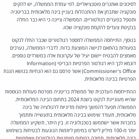
לסיכונים ואתגרים פוטנציאליים. לפי עמדת הממשלה, יש להקים
פונקציה שתבחן את ההתנהלות בעניין בינה מלאכותית בבריטניה
ותטפל בפערים רגולטוריים. הממשלה ציינה כי היא כבר החלה
בנקיטת צעדים להקמת פונקציה שכזו.
בנוסף, התייחסה הממשלה למספר רגולטורים שכבר החלו לנקוט
בפעולות בהתאם לגישה המוצעת בדוח. לדברי הממשלה, נערכים
מאמצים להבטיח יישום יעיל של עקרונות אלה במשרדים נוספים.
דוגמא לכך היא רגולטור הפרטיות הבריטי (Information
Commissioner's Office) אשר פרסם גם הוא הנחיות בנושא הגנת
הפרטיות בבינה מלאכותית.
ההתייחסות העדכנית של ממשלת בריטניה מפרטת פעולות הנוספות
שהיא מעוניינת לנקוט בשנת 2024 בתחום הבינה המלאכותית.
הממשלה תפעל להמשך פיתוח מדיניות לרגולציה של בינה
מלאכותית, תעודד שימוש בבינה מלאכותית בתעשייה ותתמוך
בחברות אשר ישתמשו בטכנולוגיה זו. בין היתר, תשקיע הממשלה
יותר מ-100 מיליון ליש"ט במימון ליוזמות הנוגעות לבטיחות בשימוש
בינה מלאכותית, תמיכה בפיתוח מיומנויות רגולטורים ושותפויות