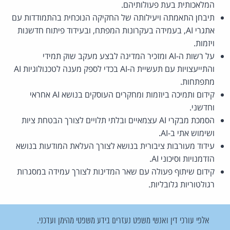
המלאכותית בעת פעולותיהם.
תיבחן התאמתה ויעילותה של החקיקה הנוכחית בהתמודדות עם
אתגרי AI, בעמידה בעקרונות המפתח, ובעידוד פיתוח חדשנות
ויזמות.
על רשות ה-AI ומזכיר המדינה לבצע מעקב שוק תמידי
והתייעצויות עם תעשיית ה-AI בכדי לספק מענה לטכנולוגיות AI
מתפתחות.
קידום ותמיכה ביוזמות ומחקרים העוסקים בנושא AI אחראי
וחדשני.
הסמכת מבקרי AI עצמאיים ובלתי תלויים לצורך הבטחת ציות
ושימוש אתי ב-AI.
עידוד מעורבות ציבורית בנושא לצורך העלאת המודעות בנושא
הזדמנויות וסיכוני AI.
קידום שיתוף פעולה עם שאר המדינות לצורך עמידה במסגרות
רגולטוריות גלובליות.
אלפי עורכי דין ואנשי משפט נעזרים בידע משפטי מהימן ועדכני.