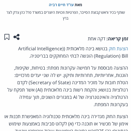
מאת‏
עו"ד חיים רביה
שותף בכיר וראש קבוצת הסייבר, הפרטיות וזכויות היוצרים במשרד פרל כהן צדק לצר
ברץ
שתפו ע
שמו
זמן קריאה:
דקה אחת
הצעת חוק
בנושא בינה מלאכותית ((Artificial Intelligence
(Regulation) Bill הוגשה לבתי המחוקקים בבריטניה.
ההצעה מבוססת על חמישה עקרונות מפתח: בטיחות, שקיפות,
הוגנות, אחריותיות, תחרותיות ותיקון. יש לה שני יעדים מרכזיים:
הטלת חובות על מזכיר המדינה (Secretary of State) לקדם
רגולציות בנושא; והקמת רשות בינה מלאכותית (AI) אשר תפקח על
הרגולציה והאינטגרציה של AI במגזרים השונים, תוך עמידה
בעקרונות המפתח.
הצעת החוק מגדירה בינה מלאכותית טכנולוגיה המאפשרת תכנות או
אימון של מכשיר או תוכנה כדי (א) לקלוט סביבות באמצעות שימוש
בנתונים; (ב) 25לפרש נתונים באמצעות עיבוד אוטומטי שנועד