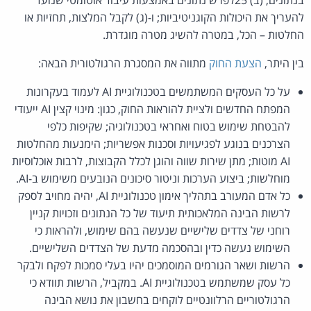
להעריך את היכולות הקוגניטיביות; ו-(ג) לקבל המלצות, תחזיות או
החלטות – הכל, במטרה להשיג מטרה מוגדרת.
בין היתר,
הצעת החוק
מתווה את המסגרת הרגולטורית הבאה:
על כל העסקים המשתמשים בטכנולוגיית AI לעמוד בעקרונות
המפתח החדשים ולציית להוראות החוק, כגון: מינוי קצין AI ייעודי
להבטחת שימוש בטוח ואחראי בטכנולוגיה; שקיפות כלפי
הצרכנים בנוגע לפגיעויות וסכנות אפשריות; הימנעות מהחלטות
AI מוטות; מתן שירות שווה והוגן לכלל הקבוצות, לרבות אוכלוסיות
מוחלשות; ביצוע הערכות וניטור סיכונים הנובעים משימוש ב-AI.
כל אדם המעורב בתהליך אימון טכנולוגיית AI, יהיה מחויב לספק
לרשות הבינה המלאכותית תיעוד של כל הנתונים וזכויות קניין
רוחני של צדדים שלישיים שנעשה בהם שימוש, ולהראות כי
השימוש נעשה כדין ובהסכמה מדעת של הצדדים השלישיים.
הרשות ושאר הגורמים המוסמכים יהיו בעלי סמכות לפקח ולבקר
כל עסק שמשתמש בטכנולוגיית AI. במקביל, הרשות תוודא כי
הרגולטוריים הרלוונטיים לוקחים בחשבון את נושא הבינה