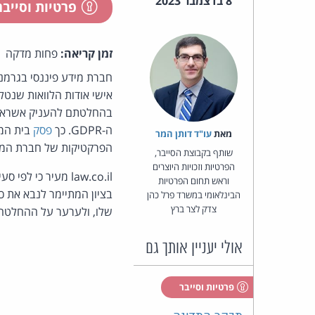
8 בדצמבר 2023
פרטיות וסייב
זמן קריאה:
פחות מדקה
חברת מידע פיננסי בגרמני
אישי אודות הלוואות שנט
בהחלטתם להעניק אשראי. 
ה-GDPR. כך
פסק
בית המש
מאת‏
עו"ד דותן המר
הפרקטיקות של חברת המיד
שותף בקבוצת הסייבר,
הפרטיות וזכויות היוצרים
וראש תחום הפרטיות
בציון המתיימר לנבא את כ
הבינלאומי במשרד פרל כהן
צדק לצר ברץ
שלו, ולערער על ההחלטה
אולי יעניין אותך גם
פרטיות וסייבר