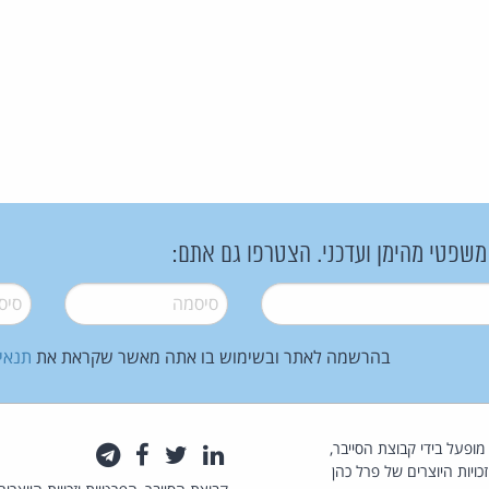
 משפטי מהימן ועדכני. הצטרפו גם אתם:
סיסמה
*
סיסמה
בהרשמה לאתר ובשימוש בו אתה מאשר שקראת את
תנאי
law.co.il מופעל בידי קבוצת הסייבר,
לינקדאין
טוויטר
פייסבוק
טלגרם
כויות היוצרים של פרל כהן