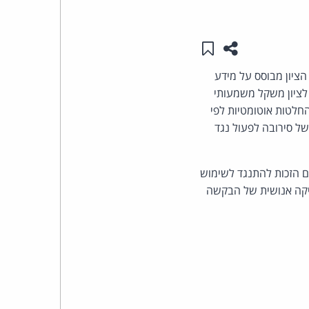
העומד
שתפו עמוד זה
שמור ב"תכנים שלי"
בראש
ציון מבוסס על מידע
קבוצת
לציון משקל משמעותי
חלטות אוטומטיות לפי
האינטרנט,
ל סירובה לפעול נגד
הסייבר
קרים מסוימים הזכות להתנגד לשימוש
וזכויות
דיקה אנושית של הבקשה
היוצרים
של
פרל