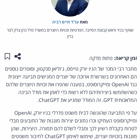
מאת‏
עו"ד חיים רביה
שותף בכיר וראש קבוצת הסייבר, הפרטיות וזכויות היוצרים במשרד פרל כהן צדק לצר
ברץ
שתפו ע
שמו
זמן קריאה:
פחות מדקה
מחבר רבי המכר של הניו יורק טיימס, ג'וליאן סנקטון, וסופרים נוספים
הם האחרונים בשרשרת ארוכה של יוצרים המגישים תביעה ייצוגית
נגד OpenAI ומייקרוסופט, בטענה שהפרו את זכויות היוצרים שלהם
כשהשתמשו ביצירותיהם ללא רשות כדי לאמן את מודל הבינה
המלאכותית GPT. זה המודל שמניע את ChatGPT.
על פי התביעה שהוגשה לבית משפט פדרלי בניו יורק, OpenAI
ומייקרוסופט העתיקו וכרו נתונים יצירות מוגנות של התובעים מבלי
לטרוח בקבלת רשיון לכך ומבלי לשלם להם תמורה. היצירות, שהן
מוגנות בזכויות יוצרים, שימשו לאימון ChatGPT לחיבור משפטים