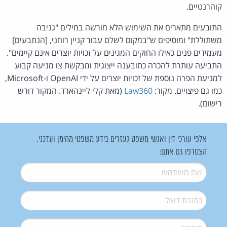
קוהרנטיים.
התובעים מתארים את השימוש הלא מורשה במילים "גניבה
משתוללת" ומוסיפים ש"במקום לשלם עבור קניין רוחני, [הנתבעים]
מעמידים פנים כאילו החוקים המגינים על זכויות יוצרים אינם קיימים".
התביעה עותרת להכרה כתובענה ייצוגית ומבקשת צו מניעה קבוע
למניעת הפרה נוספת של זכויות יוצרים על ידי OpenAI ו-Microsoft,
כמו גם פיצויים. מקור:
Law360
(מאת קלי ליינהארד. המקור דורש
רישום).
אלפי עורכי דין ואנשי משפט נעזרים בידע משפטי מהימן ועדכני.
הצטרפו גם אתם:
שם משתמש
*
דואל
*
סיסמה
*