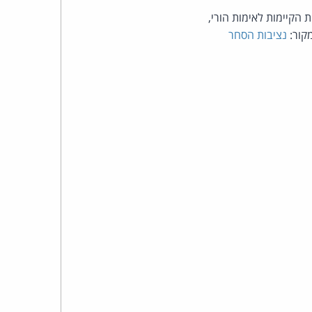
כהן
 הקיימות לאימות הורי,
נציבות הסחר
צדק
לצר
ברץ.
פועל
מ־1996