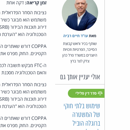
זמן קריאה:
דקה אחת
נציבות הסחר הפדראלית מ
הטכנולוגיה הוא "הערכת גיל פנים מגן על פרטיות"
מאת‏
עו"ד חיים רביה
שותף בכיר וראש קבוצת
הסייבר, הפרטיות וזכויות
הקטינים. החוק מפרט את הד
היוצרים במשרד פרל כהן
צדק לצר ברץ
ה-FTC מבקש תשובה ל
והאם הטכנולוגיה מסכנת מידע 
אולי יעניין אותך גם
נציבות הסחר הפדראלית מ
סדר דין פלילי
שימוש בלתי חוקי
הטכנולוגיה הוא "הערכת גיל פנים מגן על פרטיות"
של המשטרה
ברוגלה הוביל
הקטינים. החוק מפרט את הד