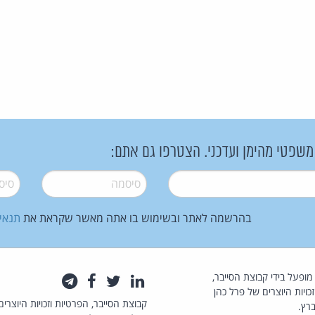
 משפטי מהימן ועדכני. הצטרפו גם אתם:
סיסמה
*
סיסמה
בהרשמה לאתר ובשימוש בו אתה מאשר שקראת את
תנאי
law.co.il מופעל בידי קבוצת הסייבר,
לינקדאין
טוויטר
פייסבוק
טלגרם
כויות היוצרים של פרל כהן
קבוצת הסייבר, הפרטיות וזכויות היוצרים
רץ.