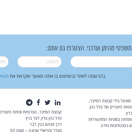
 משפטי מהימן ועדכני. הצטרפו גם אתם:
סיסמה
*
סיסמה
בהרשמה לאתר ובשימוש בו אתה מאשר שקראת את
תנאי
law.co.il מופעל בידי קבוצת הסייבר,
לינקדאין
טוויטר
פייסבוק
טלגרם
כויות היוצרים של פרל כהן
קבוצת הסייבר, הפרטיות וזכויות היוצרים
רץ.
פרל כהן צדק לצר ברץ
תמחה בסוגיות המתעוררות
דרך מנחם בגין 121
 בטכנולוגיות מידע
מגדל עזריאלי שרונה – קומה 53