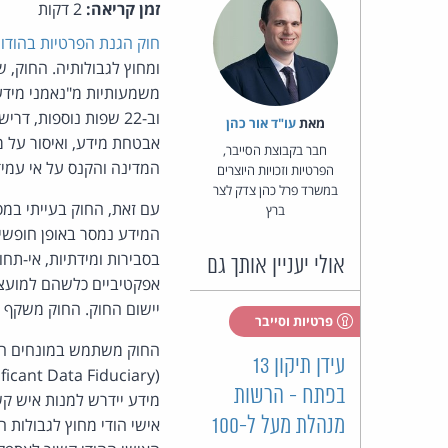
זמן קריאה:
2 דקות
חוק הגנת הפרטיות בהודו, 
וב-22 שפות נוספות, 
מאת‏
עו"ד אור כהן
אבטחת מידע, ואיסור על מ
חבר בקבוצת הסייבר,
המדינה והקנס על אי עמידה
הפרטיות וזכויות היוצרים
במשרד פרל כהן צדק לצר
עם זאת, החוק בעייתי במ
ברץ
המידע נמסר באופן חופשי 
בסבירות ומידתיות, אי-תחו
אולי יעניין אותך גם
יישום החוק. החוק משקף ל
פרטיות וסייבר
עידן תיקון 13
בפתח - הרשות
מידע יידרש למנות איש קשר
מנהלת מעל ל-100
אישי הודי מחוץ לגבולות 