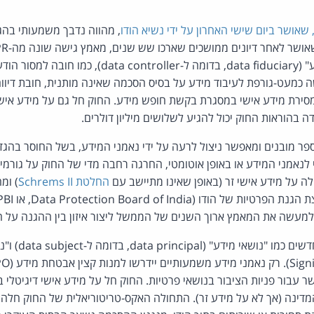
שאושר ביום שישי האחרון על ידי נשיא הודו
, מהווה נדבך משמעותי בהגנ
משמעותיות מ"נאמני מידע" (data fiduciary, בדומה ל-troller
דרישה כמעט-גורפת לעיבוד מידע על בסיס הסכמה שאינה מותנית, חובת דיוו
סירת מידע אישי במסגרת בקשת חופש מידע. החוק חל גם על מידע אישי 
 בהוראות החוק יכול להגיע לשלושים מיליון דולרים.
ספר מובנים ומאפשר ניצול לרעה על ידי נאמני המידע, בשל החוסר בהג
לנאמני המידע או באופן אוטומטי, החרגה רחבה מדי של החוק על גורמ
לה על מידע אישי זר (באופן שאינו מתיישב עם
החלטת Schrems II
) ומ
מעשה את המאמץ ארוך השנים של הממשל ליצור איזון בין ההגנה על הפ
החוק משתמש במונח
 עבור פניות הציבור בנושאי פרטיות. החוק חל על מידע אישי דיגיטלי בה
המדינה (אך לא על מידע זר). התחולה האקס-טריטוריאלית של החוק חלה 