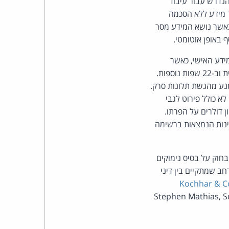
הנדרש עבור עיבוד
כהן
ד מידע ללא הסכמה
כפי שנהוג ב-GDPR), לצרכי תעסוקה או כאשר נושא המידע מסר
צדק
באופן אוטומטי.
לצר
מידע האישי, כאשר
המידע נמסר באופן חופשי או בהסכמה, והזכות לקבל הודעת פרטיות על עיבוד המידע לגביו באנגלית וב-22 שפות נוספות.
ברץ.
מנע מהגשת תלונות סרק.
פועל
ל אירוע. החוק לא כולל פירוט לגבי
ן דולרים על הפרתו.
מ־1996
ינות הנמצאות ברשימה
חוק על בסיס נימוקים
חב שמתקיים בין דיני
Kochhar & C
 (מאת: Stephen Mathias, Suhas Srinivasiah, Arun