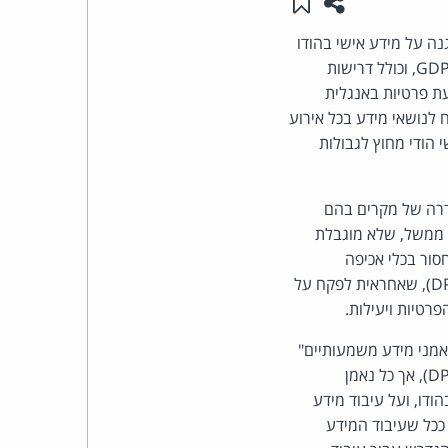
שתפו עמוד זה
שמור ב"תכנים שלי"
העומד
ה על מידע אישי בהודו
ומחוץ לגבולותיה. החוק, שאושר לאחר דיונים ממושכים שארכו שש שנים, מאמץ גישה שונה מה-GDPR, וכולל דרישות
בראש
data con), כמו חובה למסור הודעת פרטיות באנגלית
ח לנושאי מידע בכל אירוע
קבוצת
הודי מחוץ לגבולות
האינטרנט,
דרה של מקרים בהם
הסייבר
י ממשל, שלא מוגבלת
חסור בכלי אכיפה
וזכויות
אפקטיביים כלשהם למועצת הגנת הפרטיות של הודו (Data Protection Board of India, או DPBI), שאחראית לפקח על
רטיות ויעילות.
היוצרים
ים חדשים כמו "נושאי מידע" (data principal, בדומה ל-data subject) ו"נאמני מידע משמעותיים"
של
(Significant Data Fiduciary). רק נאמני מידע משמעותיים יידרשו למנות קצין אבטחת מידע (DPO), אך כל נאמן
ודו, ועל עיבוד מידע
פרל
ככל שעיבוד המידע