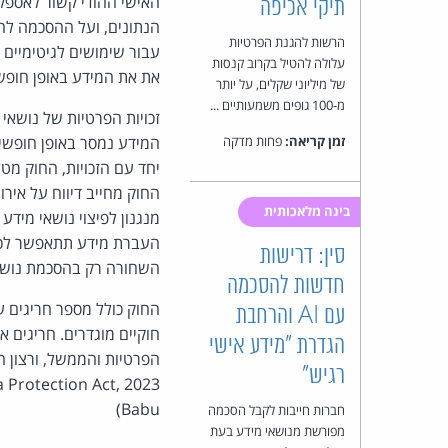
האישי ההודי קשור לאספקת
תיקי אכיפה
הנתונים, ועל ההסכמה לה
הרשות להגנת הפרטיות
עלולה להטיל בקרוב קנסות
את את המידע באופן חופש
של מיליוני שקלים, על יותר
מ-100 גופים משמעותיים ...
זכויות הפרטיות של נושאי
זמן קריאה:
פחות מדקה
יחד עם הזכויות, החוק מט
בינה מלאכותית
מנגנון לפיצוי נושאי מידע
העברת מידע תתאפשר לכל 
סין: דרישות
השחורה רק בהסכמת נושאי 
חדשות להסכמה
החוק כולל מספר חריגים ע
עם AI והרחבת
חוקיים מוגדרים. חריגים 
הגדרת "מידע אישי
הפרטיות והממשל, ורצון 
רגיש"
Babu)
חברות חייבות לקבל הסכמה
מפורשת מנושאי מידע בעת