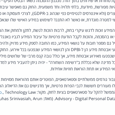
 סחורות או שירותים בתוך הודו. מנגנון ההסכמה נשאר הבסיס העיקרי 
יות מפורשת, מיודעת, בלתי תלויה וחד משמעית. החוק גם מאפשר עיבו
עבור שימושים לגיטימיים צרים (ולא אינטרסים לגטימיים 
י למטרה מוגדרת, או כאשר לא התנגד לשימוש במידע האישי שלו שנאסף 
 המידע זוכות לדגש עיקרי בחוק, לרבות הזכות לגשת, לתקן ולמחוק את ה
יל גם מספר חובות על נושאי המידע, כמו החובה לספק מידע מדויק ולהי
החוק מחייב דיווח על אירועי אבטחת מידע הן ל-DPBI והן לנושאי המידע שנפגעו בכ
 שנפגעו מאירוע אבטחת מידע, אך כולל גובה קנס מרבי של שלושים מיליו
מדינה שלא נכללת ב"רשימה השחורה" - יהיה ניתן להעביר מידע למד
המידע או תחת הוראות חוזיות אחידות.
בור גורמים ממשלתיים וסטארטאפים, הפוטרים אותם מהוראות מסוימות ב
אלו מעוררים חששות לגבי הפרות פרטיות, אך מדגישים גם את הדיאלוג הר
הממשל להקל על סטארטאפים בציות לחוק. מקור:
, Technology Law
o.
Advisory - Digital Personal Data Protection Act, 2023.