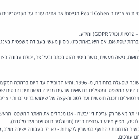
אם את/ה עונה על הקריטריונים הבאים,
 (כולל GDPR) ומידע.
ברמת שפת-אם, אם היא באמת כזו). ניסיון מעשי בעבודה משפטית באנגלית
אות, גישה מעשית, כושר ביטוי רהוט בכתב ובעל פה, יכולת עבודה בצוות
מ- 1996, והיא המובילה עד היום ברמתה המקצועית.
ית הידע המשפטי ומטפלים בנושאים שנעים מבינה מלאכותית והבטים של
ירטואלים ותכנה חופשית ועד לסוגיות-קצה של שימוש בדיני זכויות יוצר
יה, ומפיץ מידע בערוצים רבים (מניוזלטרים וטוויטר ועד טלגרם).
יה הזדמנות להחשף במישרין ללקוחות - לא רק בעבודה ישירה מולם, 
נו עורכים.