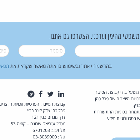
 משפטי מהימן ועדכני. הצטרפו גם אתם:
סיסמה
*
סיסמה
בהרשמה לאתר ובשימוש בו אתה מאשר שקראת את
תנאי
law.co.il מופעל בידי קבוצת הסייבר,
לינקדאין
טוויטר
פייסבוק
טלגרם
כויות היוצרים של פרל כהן
קבוצת הסייבר, הפרטיות וזכויות היוצרים
רץ.
פרל כהן צדק לצר ברץ
תמחה בסוגיות המתעוררות
דרך מנחם בגין 121
 בטכנולוגיות מידע
מגדל עזריאלי שרונה – קומה 53
תל אביב 6701203
טל': 03-3039000