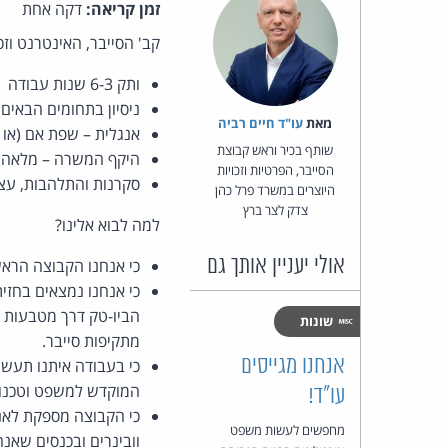
זמן קריאה:
דקה אחת
קב' הסייבר, האינטרנט וזכויות היוצרים ב-Pearl Cohen מגייסת! 
ותק 6-3 שנות עבודה
ניסיון בתחומים הבאים – פרטיות
מאת‏
עו"ד חיים רביה
אנגלית – שפת אם (או 
שותף בכיר וראש קבוצת
היקף המשרה – מלאה.
הסייבר, הפרטיות וזכויות
סקרנות והתלהבות, עצמ
היוצרים במשרד פרל כהן
צדק לצר ברץ
למה לבוא אלינו?
אולי יעניין אותך גם
כי אנחנו הקבוצה הראשונה שפעלה בתחומה, 
כי אנחנו נמצאים בחז
הביו-טק דרך מטבעות ו
שונות
מתקיפות סייבר.
אנחנו מגייסים
המוקדש למשפט וטכנולוג
עו"ד!
כי הקבוצה מספקת לאנש
מחפשים לעשות משפט
וובינרים ובכנסים שאנח