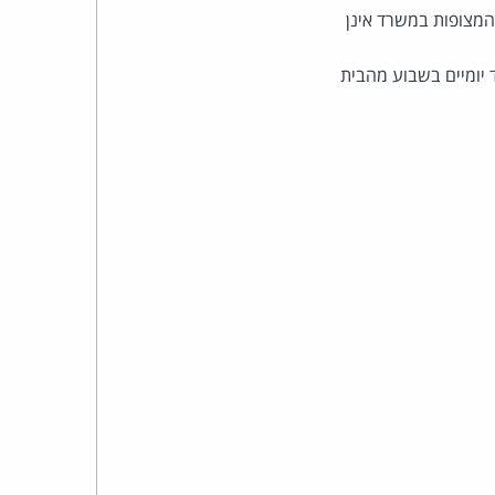
כהן
המצופות במשרד אינן
צדק
 יומיים בשבוע מהבית
לצר
ברץ.
פועל
מ־1996