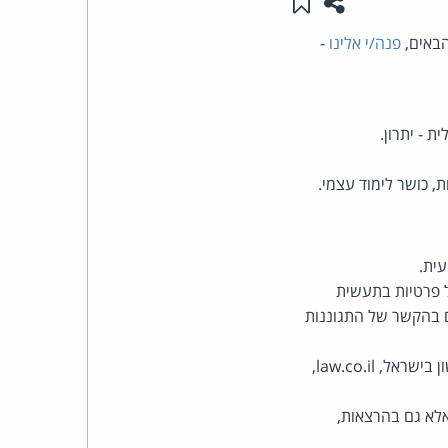
שתפו עמוד זה
שמור ב"תכנים שלי"
העומד
פנה/י אלינו
-
בראש
 - יתרון.
קבוצת
האינטרנט,
, כושר לימוד עצמי.
הסייבר
וזכויות
 פרטיות בתעשית
ים בהקשר של התגוננות
היוצרים
של
כי בעבודה איתנו תעשו יותר מאשר רק עריכת דין יבשה - אנו מנהלים את האתר המשפטי הראשון בישראל, law.co.il,
פרל
אלא גם בהרצאות,