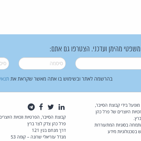
 משפטי מהימן ועדכני. הצטרפו גם אתם:
סיסמה
*
סיסמה
בהרשמה לאתר ובשימוש בו אתה מאשר שקראת את
תנאי
law.co.il מופעל בידי קבוצת הסייבר,
לינקדאין
טוויטר
פייסבוק
טלגרם
כויות היוצרים של פרל כהן
קבוצת הסייבר, הפרטיות וזכויות היוצרים
רץ.
פרל כהן צדק לצר ברץ
תמחה בסוגיות המתעוררות
דרך מנחם בגין 121
 בטכנולוגיות מידע
מגדל עזריאלי שרונה – קומה 53