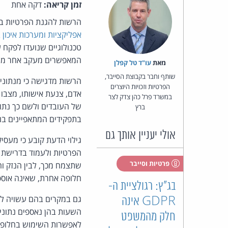
זמן קריאה:
דקה אחת
הרשות להגנת הפרטיות 
אפליקציות ומערכות איכון 
טכנולוגיים שנועדו לפקח ע
המאפשרים מעקב אחר מיקום 
מאת‏
עו"ד טל קפלן
שותף וחבר בקבוצת הסייבר,
הרשות מדגישה כי מנתוני 
הפרטיות וזכויות היוצרים
אדם, צנעת אישותו, מצבו 
במשרד פרל כהן צדק לצר
של העובדים ולשם כך נתונ
ברץ
בתפקידים המתאפיינים בני
אולי יעניין אותך גם
גילוי הדעת קובע כי מעס
הפרטיות ולעמוד בדרישת 
פרטיות וסייבר
שתצמח מכך, לבין הנזק ו
חלופה אחרת, שאינה אוספת
בג"ץ: רגולציית ה-
גם במקרים בהם עשויה להי
GDPR אינה
השעות בהן נאספים נתוני 
חלק מהמשפט
לאפשרות השימוש בחלופות