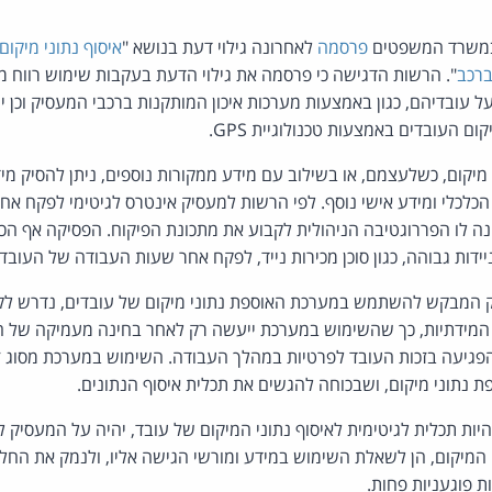
במשרד המשפטים
פרסמה
לאחרונה גילוי דעת בנושא "
איסוף נתוני מיקו
ברכב
". הרשות הדגישה כי פרסמה את גילוי הדעת בעקבות שימוש רווח מ
ל עובדיהם, כגון באמצעות מערכות איכון המותקנות ברכבי המעסיק וכן יי
העובדים באמצעות טכנולוגיית GPS.
מיקום, כשלעצמם, או בשילוב עם מידע ממקורות נוספים, ניתן להסיק מי
הכלכלי ומידע אישי נוסף. לפי הרשות למעסיק אינטרס לגיטימי לפקח א
ה לו הפררוגטיבה הניהולית לקבוע את מתכונת הפיקוח. הפסיקה אף הכ
ידות גבוהה, כגון סוכן מכירות נייד, לפקח אחר שעות העבודה של העובד 
יק המבקש להשתמש במערכת האוספת נתוני מיקום של עובדים, נדרש לקי
המידתיות, כך שהשימוש במערכת ייעשה רק לאחר בחינה מעמיקה של הי
הפגיעה בזכות העובד לפרטיות במהלך העבודה. השימוש במערכת מסוג 
 נתוני מיקום, ושבכוחה להגשים את תכלית איסוף הנתונים.
ות תכלית לגיטימית לאיסוף נתוני המיקום של עובד, יהיה על המעסיק 
המיקום, הן לשאלת השימוש במידע ומורשי הגישה אליו, ולנמק את החלט
 פוגעניות פחות.