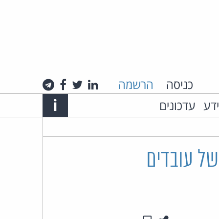
כניסה
הרשמה
לינקדאין
טוויטר
פייסבוק
טלגרם
Info
i
ידע
עדכונים
אתר
האינטרנט
של
של עובדים
עו"ד
חיים
רביה