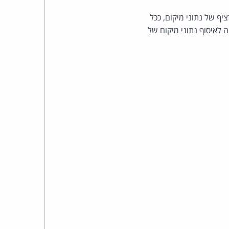
כהן
יף של נתוני מיקום, ככל
צדק
לאיסוף נתוני מיקום של
לצר
ברץ.
פועל
מ־1996