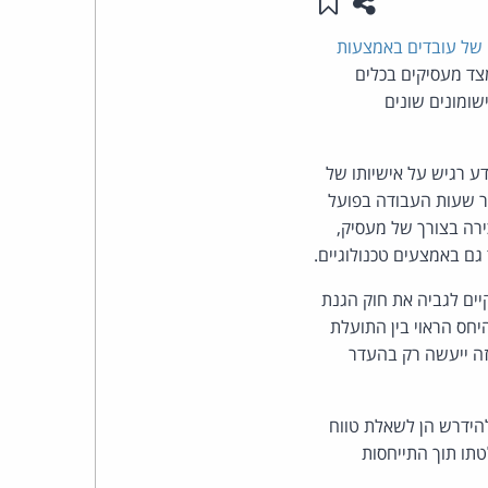
שתפו עמוד זה
שמור ב"תכנים שלי"
העומד
ם של עובדים באמצעות
צד מעסיקים בכלים
בראש
שומונים שונים
קבוצת
דע רגיש על אישיותו של
האינטרנט,
חר שעות העבודה בפועל
ירה בצורך של מעסיק,
הסייבר
גם באמצעים טכנולוגיים.
וזכויות
ים לגביה את חוק הגנת
חס הראוי בין התועלת
היוצרים
זה ייעשה רק בהעדר
של
להידרש הן לשאלת טווח
פרל
תו תוך התייחסות