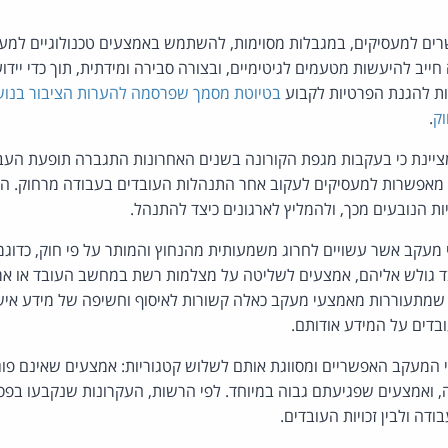
רים למעסיקים, במגבלות מסוימות, להשתמש באמצעים טכנולוגיים למע
ייב להיעשות מטעמים לגיטימיים, ובצורה סבירה ומידתית, תוך כדי יידו
ת להגנת הפרטיות לקבוע
בטיוטת מסמך שפרסמה להערות הציבור בנוש
ק
.
יינת כי בעקבות מגפת הקורונה בשנים האחרונות התגברה תופעת העבו
 מאפשרות למעסיקים לעקוב אחר התנהלות העובדים בעבודה מרחוק. ה
ות הנובעים מכך, ולהמליץ לארגונים כיצד להתנהל.
מעקב אשר עשויים לחרוג משמעותית מהנחוץ והמותר על פי חוק, כדוגמת
 גולש אליהם, אמצעים לשליטה על מצלמות רשת במחשב העובד או אמ
 שמתעוררות מאמצעי מעקב כאלה קשורות לאיסוף וחשיפה של מידע אישי,
דים על המידע אודותם.
מעקב האפשריים ומסווגת אותם לשלוש קטגוריות: אמצעים שאינם פוגע
אמצעים שפגיעתם גבוה במיוחד. לפי הרשות, העקרונות שנקבעו בפסיקה 
דה ולבין זכויות העובדים.