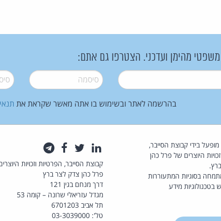
 משפטי מהימן ועדכני. הצטרפו גם אתם:
סיסמה
*
סיסמה
בהרשמה לאתר ובשימוש בו אתה מאשר שקראת את
תנאי
law.co.il מופעל בידי קבוצת הסייבר,
לינקדאין
טוויטר
פייסבוק
טלגרם
כויות היוצרים של פרל כהן
קבוצת הסייבר, הפרטיות וזכויות היוצרים
רץ.
פרל כהן צדק לצר ברץ
תמחה בסוגיות המתעוררות
דרך מנחם בגין 121
 בטכנולוגיות מידע
מגדל עזריאלי שרונה – קומה 53
תל אביב 6701203
טל': 03-3039000