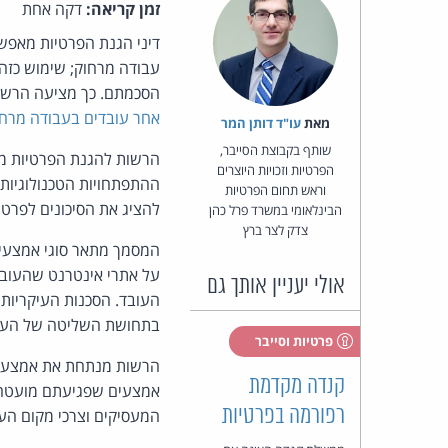
זמן קריאה:
דקה אחת
דיני הגנת הפרטיות מאפש
עבודה מרחוק; שימוש כזה ח
הסכמתם. כך מציעה הרשו
אחר עובדים בעבודה מרחו
מאת‏
עו"ד דותן המר
שותף בקבוצת הסייבר,
הרשות להגנת הפרטיות מצ
הפרטיות וזכויות היוצרים
ההתפתחויות הטכנולוגיות
וראש תחום הפרטיות
להציג את הסיכונים לפרטי
הבינלאומי במשרד פרל כהן
צדק לצר ברץ
המסמך מתאר סוגי אמצעי 
על אתרי אינטרנט שהעובד
אולי יעניין אותך גם
העובד. הסכנות העיקריות
בתחושת השליטה של העוב
פרטיות וסייבר
הרשות מנתחת את אמצעי ה
קנדה מקדמת
אמצעים שפגיעתם מועטה, ו
רפורמה בפרטיות
המעסיקים וצרכי מקום העבו