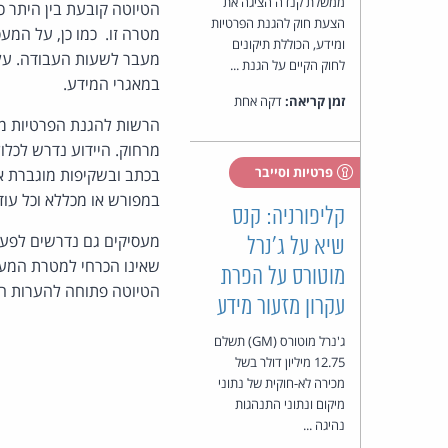
ממשלת קנדה הציגה את
הטיוטה קובעת בין היתר 
הצעת חוק להגנת הפרטיות
מטרה זו. כמו כן, על ה
ומידע, הכוללת תיקונים
מעבר לשעות העבודה. על 
לחוק הקיים על הגנת ...
במאגרי המידע.
זמן קריאה:
דקה אחת
הרשות להגנת הפרטיות מד
מרחוק. היידוע נדרש לכל
פרטיות וסייבר
בכתב ובשקיפות מוגברת את
במפורש או מכללא וכל עו
קליפורניה: קנס
מעסיקים גם נדרשים לפעול
שיא על ג'נרל
שאינו הכרחי למטרת המעק
מוטורס על הפרת
הטיוטה פתוחה להערות הציבור ע
עקרון מזעור מידע
ג'נרל מוטורס (GM) תשלם
12.75 מיליון דולר בשל
מכירה לא-חוקית של נתוני
מיקום ונתוני התנהגות
נהיגה ...