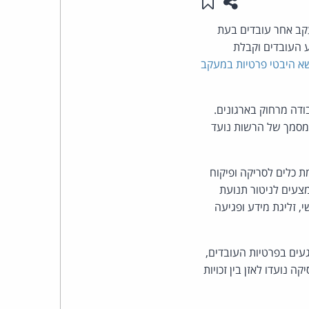
שתפו עמוד זה
שמור ב"תכנים שלי"
העומד
קב אחר עובדים בעת
ע העובדים וקבלת
בראש
א היבטי פרטיות במעקב
קבוצת
דה מרחוק בארגונים.
האינטרנט,
מסמך של הרשות נועד
הסייבר
 כלים לסריקה ופיקוח
וזכויות
צעים לניטור תנועת
 זליגת מידע ופגיעה
היוצרים
של
ים בפרטיות העובדים,
נועדו לאזן בין זכויות
פרל