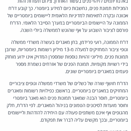
באלגוריתמים לזיהוי פנים בעשור האחרון. צילום תעודות זהות
המכילות תמונת פנים, נחשבות כיום למידע ביומטרי. כך קובע דו"ח
אכוונה ובקרה לתאימות למדיניות הלאומית ליישומים ביומטריים של
הממונה על היישומים הביומטריים במערך הסייבר הלאומי. הדו"ח
פורסם לציבור השבוע על אף שהוגש לממשלה ביולי השנה.
דו"ח הממונה, רועי פרידמן, בחן מאגרים בעשרה משרדי ממשלה
וגופי ציבור המחזיקים למעלה מ-13 מיליון רשומות ביומטריות, שרובן
תמונות פנים. מיליוני זהויות נוספות שמספרן המדויק אינו ידוע מוחזק
בידי רשויות מקומיות. תמונת הפנים של אזרחים נשמרת מספר
פעמים במאגרים ביומטריים שונים.
הדו"ח חושף שורה של כשלים של משרדי ממשלה וגופים ציבוריים
המחזיקים במאגרים ביומטריים. בראשם: כפילויות רשומות ומאגרים
ביומטריים, חוסר הבנה שמאגר תמונות פנים הוא מאגר ביומטרי
וחוסר מועדות לסיכונים הטמונים בניהול המאגרים. לפי הדו"ח, חלק
מהגופים אף אינם משתפים פעולה עם היחידה להזדהות וליישומים
ביומטריים, ובכך מקשים עליה לברר את תפקודם.