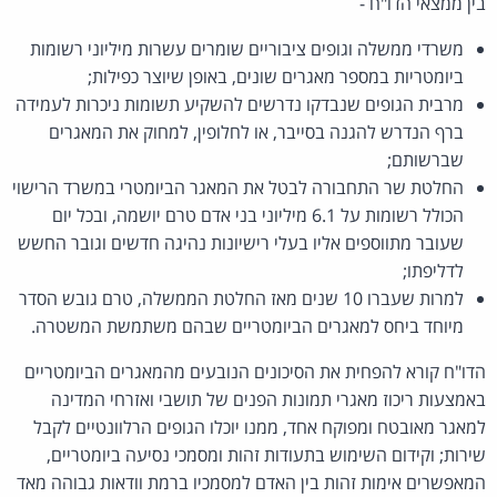
בין ממצאי הדו"ח -
משרדי ממשלה וגופים ציבוריים שומרים עשרות מיליוני רשומות
ביומטריות במספר מאגרים שונים, באופן שיוצר כפילות;
מרבית הגופים שנבדקו נדרשים להשקיע תשומות ניכרות לעמידה
ברף הנדרש להגנה בסייבר, או לחלופין, למחוק את המאגרים
שברשותם;
החלטת שר התחבורה לבטל את המאגר הביומטרי במשרד הרישוי
הכולל רשומות על 6.1 מיליוני בני אדם טרם יושמה, ובכל יום
שעובר מתווספים אליו בעלי רישיונות נהיגה חדשים וגובר החשש
לדליפתו;
למרות שעברו 10 שנים מאז החלטת הממשלה, טרם גובש הסדר
מיוחד ביחס למאגרים הביומטריים שבהם משתמשת המשטרה.
הדו"ח קורא להפחית את הסיכונים הנובעים מהמאגרים הביומטריים
באמצעות ריכוז מאגרי תמונות הפנים של תושבי ואזרחי המדינה
למאגר מאובטח ומפוקח אחד, ממנו יוכלו הגופים הרלוונטיים לקבל
שירות; וקידום השימוש בתעודות זהות ומסמכי נסיעה ביומטריים,
המאפשרים אימות זהות בין האדם למסמכיו ברמת וודאות גבוהה מאד