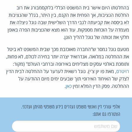
בהחלטתו היום אישר בית המשפט הכללי בלוקסמבורג את רוב
החלטת הנציבות, אך הפחית את הקנס, בין היתר, בגלל שהנציבות
לא ביססה את קביעתה לגבי הדרך השלישית שבה גוגל ניצלה את
מעמדה על הוכחות מספקות. עוד הוא מצא שהנציבות הפרה באופן
חלקי את זכותה של גוגל להליך הוגן.
מטעם גוגל נמסר ש"החברה מאוכזבת מכך שבית המשפט לא ביטל
את ההחלטה במלואה. אנדרואיד יצרה יותר בחירה לכולם, לא פחות,
ותומכת באלפי עסקים מצליחים באירופה וברחבי העולם" (מקור:
רויטרס
, מאת פו יון צ'י). גוגל רשאית לערער על ההחלטה לבית הדין
לצדק של האיחוד האירופי תוך שבעים ימים מיום ההודעה על
ההחלטה. פסק הדין המלא זמין
כאן
.
אלפי עורכי דין ואנשי משפט נעזרים בידע משפטי מהימן ועדכני.
הצטרפו גם אתם:
שם משתמש
*