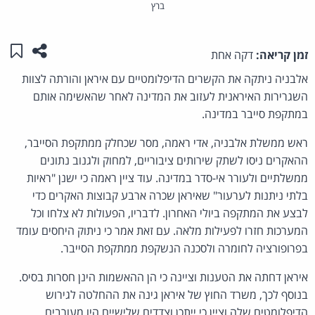
ברץ
שתפו ע
שמו
זמן קריאה:
דקה אחת
אלבניה ניתקה את הקשרים הדיפלומטיים עם איראן והורתה לצוות
השגרירות האיראנית לעזוב את המדינה לאחר שהאשימה אותם
במתקפת סייבר במדינה.
ראש ממשלת אלבניה, אדי ראמה, מסר שכחלק ממתקפת הסייבר,
ההאקרים ניסו לשתק שירותים ציבוריים, למחוק ולגנוב נתונים
ממשלתיים ולעורר אי-סדר במדינה. עוד ציין ראמה כי ישנן "ראיות
בלתי ניתנות לערעור" שאיראן שכרה ארבע קבוצות האקרים כדי
לבצע את המתקפה ביולי האחרון. לדבריו, הפעולות לא צלחו וכל
המערכות חזרו לפעילות מלאה. עם זאת אמר כי ניתוק היחסים עומד
בפרופורציה לחומרה ולסכנה הנשקפת ממתקפת הסייבר.
איראן דחתה את הטענות וציינה כי הן ההאשמות הינן חסרות בסיס.
בנוסף לכך, משרד החוץ של איראן גינה את ההחלטה לגירוש
הדיפלומטים שלה וציין כי ייתכן וצדדים שלישיים היו מעורבים