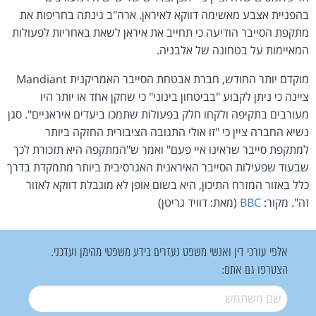
בהפניית אצבע מאשימה דווקא לאיראן. ארה"ב גינתה בחריפות את
מתקפת הסייבר הודיעה כי תחייב את איראן לשאת באחריות לפעולות
המאיימות על בטחונה של אלבניה.
מוקדם יותר החודש, חברת אבטחת הסייבר האמריקנית Mandiant
ציינה כי ניתן לקבוע "בביטחון בינוני" כי שחקן אחד או יותר היו
מעורבים בתקיפה ולקחו חלק בפעולות שתמכו ביעדים איראניים". סגן
נשיא החברה ציין כי "זו אולי התגובה הציבורית החזקה ביותר
למתקפת סייבר שראינו איי פעם" ואמר ש"המתקפה היא תזכורת לכך
שבעוד שפעילות הסייבר האיראנית האגרסיבית ביותר מתמקדת בדרך
כלל באזור המזרח התיכון, היא בשום אופן לא מוגבלת דווקא לאזור
זה". מקור:
BBC
(מאת: דוויד גריטן)
אלפי עורכי דין ואנשי משפט נעזרים בידע משפטי מהימן ועדכני.
הצטרפו גם אתם:
שם משתמש
*